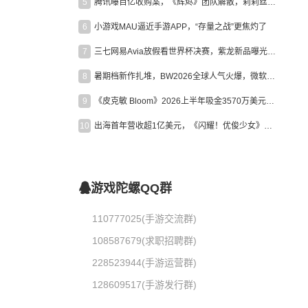
5
腾讯曝百亿收购案，《辉烬》团队解散，莉莉丝新作曝光｜陀螺周报
6
小游戏MAU逼近手游APP，“存量之战”更焦灼了
7
三七网易Avia放假看世界杯决赛，紫龙新品曝光，米哈游新作上线 | 陀螺周报
8
暑期档新作扎堆，BW2026全球人气火爆，微软XBOX大裁员|陀螺周报
9
《皮克敏 Bloom》2026上半年吸金3570万美元，中国台湾成最大市场
10
出海首年营收超1亿美元，《闪耀！优俊少女》美国市场占比达七成
游戏陀螺QQ群
110777025(手游交流群)
108587679(求职招聘群)
228523944(手游运营群)
128609517(手游发行群)