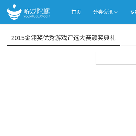
首页
分类资讯
专
抢滩全球
人工智能
武侠游
2015金翎奖优秀游戏评选大赛颁奖典礼
跨界Talk