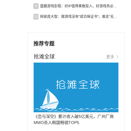
9
盛趣游戏彭程：好IP值得果敢投入，好游戏务必长效经营
10
网易庞大智：做游戏没有"成功保证书"，敢走"无人区"才是真原创
推荐专题
抢滩全球
更多
《恋与深空》累计收入破5亿美元，广州厂商
MMO杀入韩国畅销TOP5