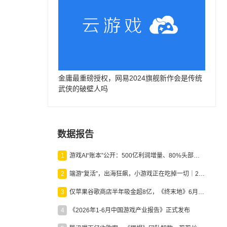
金庸最重磅授权，网易2024旗舰新作会是传统
武侠的破壁人吗
数据报告
1
游戏AI“账本”公开：500亿利润增量、80%头部入局，谁在闷声发财？
2
端游“复活”，出海狂飙，小游戏正在吃掉一切｜2026上半年产业报告
3
仅苹果谷歌商店半年吸金超8亿，《终末地》6月份收入显著回暖
4
《2026年1-6月中国游戏产业报告》正式发布