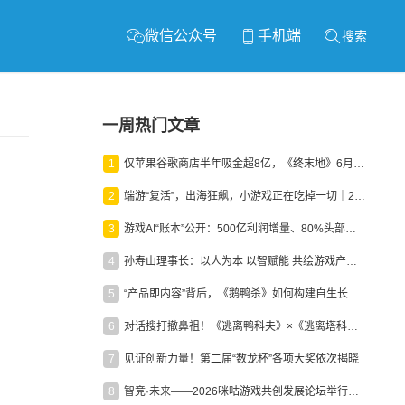
微信公众号
手机端
搜索
一周热门文章
1
仅苹果谷歌商店半年吸金超8亿，《终末地》6月份收入显著回暖
2
端游“复活”，出海狂飙，小游戏正在吃掉一切｜2026上半年产业报告
3
游戏AI“账本”公开：500亿利润增量、80%头部入局，谁在闷声发财？
4
孙寿山理事长：以人为本 以智赋能 共绘游戏产业高质量发展新图景
5
“产品即内容”背后，《鹅鸭杀》如何构建自生长生态？
6
对话搜打撤鼻祖！《逃离鸭科夫》×《逃离塔科夫》官方线下沙龙落幕
7
见证创新力量！第二届“数龙杯”各项大奖依次揭晓
8
智竞·未来——2026咪咕游戏共创发展论坛举行：聚力精品内容、AI创作与电竞生态，共建高品质益智健康游戏社区