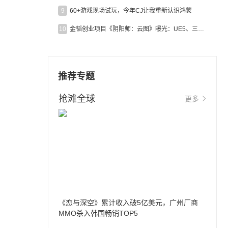
9
60+游戏现场试玩，今年CJ让我重新认识鸿蒙
10
金韬创业项目《阴阳师：云图》曝光：UE5、三端互通、ARPG
推荐专题
抢滩全球
更多
《恋与深空》累计收入破5亿美元，广州厂商
MMO杀入韩国畅销TOP5