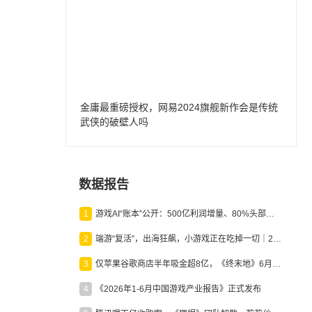
金庸最重磅授权，网易2024旗舰新作会是传统
武侠的破壁人吗
数据报告
1
游戏AI“账本”公开：500亿利润增量、80%头部入局，谁在闷声发财？
2
端游“复活”，出海狂飙，小游戏正在吃掉一切｜2026上半年产业报告
3
仅苹果谷歌商店半年吸金超8亿，《终末地》6月份收入显著回暖
4
《2026年1-6月中国游戏产业报告》正式发布