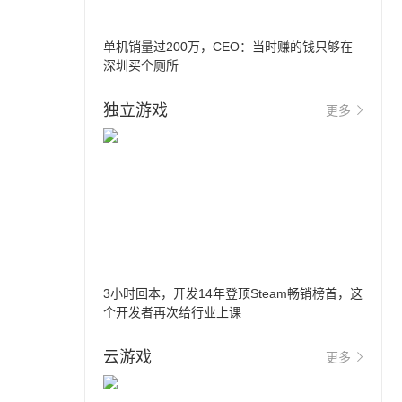
单机销量过200万，CEO：当时赚的钱只够在
深圳买个厕所
独立游戏
更多
3小时回本，开发14年登顶Steam畅销榜首，这
个开发者再次给行业上课
云游戏
更多