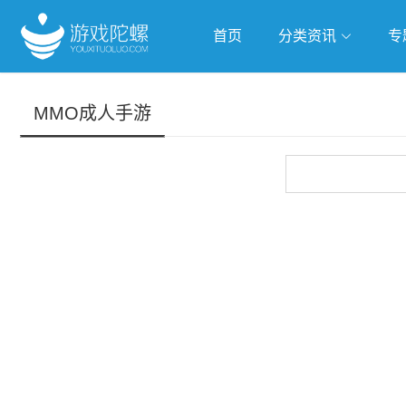
首页
分类资讯
专
抢滩全球
人工智能
武侠游
MMO成人手游
跨界Talk