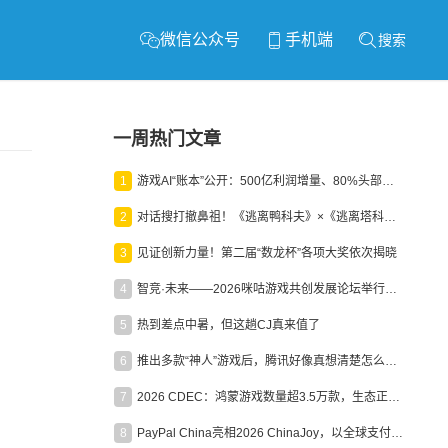
微信公众号
手机端
搜索
一周热门文章
1
游戏AI“账本”公开：500亿利润增量、80%头部入局，谁在闷声发财？
2
对话搜打撤鼻祖！《逃离鸭科夫》×《逃离塔科夫》官方线下沙龙落幕
3
见证创新力量！第二届“数龙杯”各项大奖依次揭晓
4
智竞·未来——2026咪咕游戏共创发展论坛举行：聚力精品内容、AI创作与电竞生态，共建高品质益智健康游戏社区
5
热到差点中暑，但这趟CJ真来值了
6
推出多款“神人”游戏后，腾讯好像真想清楚怎么做二次元了
7
2026 CDEC：鸿蒙游戏数量超3.5万款，生态正循环加速产业高质量发展
8
PayPal China亮相2026 ChinaJoy，以全球支付能力助力中国游戏企业深化全球运营