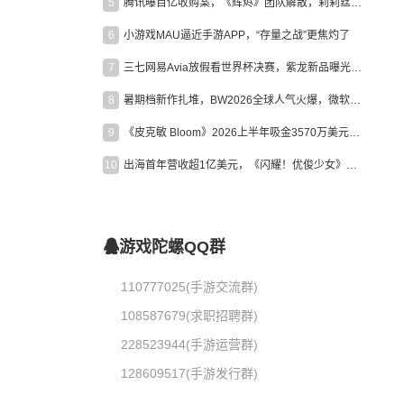
5
腾讯曝百亿收购案，《辉烬》团队解散，莉莉丝新作曝光｜陀螺周报
6
小游戏MAU逼近手游APP，“存量之战”更焦灼了
7
三七网易Avia放假看世界杯决赛，紫龙新品曝光，米哈游新作上线 | 陀螺周报
8
暑期档新作扎堆，BW2026全球人气火爆，微软XBOX大裁员|陀螺周报
9
《皮克敏 Bloom》2026上半年吸金3570万美元，中国台湾成最大市场
10
出海首年营收超1亿美元，《闪耀！优俊少女》美国市场占比达七成
游戏陀螺QQ群
110777025(手游交流群)
108587679(求职招聘群)
228523944(手游运营群)
128609517(手游发行群)