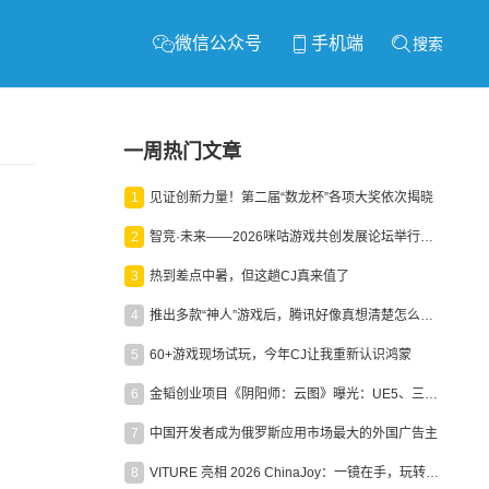
微信公众号
手机端
搜索
一周热门文章
1
见证创新力量！第二届“数龙杯”各项大奖依次揭晓
2
智竞·未来——2026咪咕游戏共创发展论坛举行：聚力精品内容、AI创作与电竞生态，共建高品质益智健康游戏社区
3
热到差点中暑，但这趟CJ真来值了
4
推出多款“神人”游戏后，腾讯好像真想清楚怎么做二次元了
5
60+游戏现场试玩，今年CJ让我重新认识鸿蒙
6
金韬创业项目《阴阳师：云图》曝光：UE5、三端互通、ARPG
7
中国开发者成为俄罗斯应用市场最大的外国广告主
8
VITURE 亮相 2026 ChinaJoy：一镜在手，玩转全场！