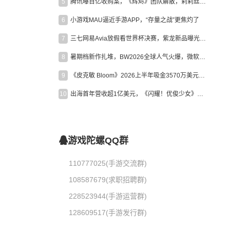
5
腾讯曝百亿收购案，《辉烬》团队解散，莉莉丝新作曝光｜陀螺周报
6
小游戏MAU逼近手游APP，“存量之战”更焦灼了
7
三七网易Avia放假看世界杯决赛，紫龙新品曝光，米哈游新作上线 | 陀螺周报
8
暑期档新作扎堆，BW2026全球人气火爆，微软XBOX大裁员|陀螺周报
9
《皮克敏 Bloom》2026上半年吸金3570万美元，中国台湾成最大市场
10
出海首年营收超1亿美元，《闪耀！优俊少女》美国市场占比达七成
游戏陀螺QQ群
110777025(手游交流群)
108587679(求职招聘群)
228523944(手游运营群)
128609517(手游发行群)