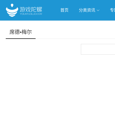
首页
分类资讯
专
抢滩全球
人工智能
武侠游
席德•梅尔
跨界Talk