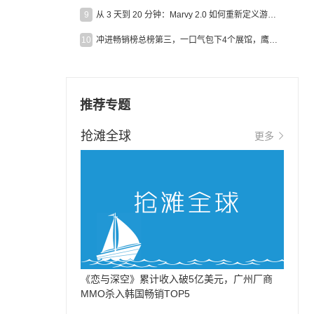
9
从 3 天到 20 分钟：Marvy 2.0 如何重新定义游戏出海营销效率？
10
冲进畅销榜总榜第三，一口气包下4个展馆，鹰角把嘉年华做爆了
推荐专题
抢滩全球
更多
《恋与深空》累计收入破5亿美元，广州厂商
MMO杀入韩国畅销TOP5