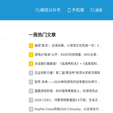
微信公众号
手机端
搜索
一周热门文章
1
端游“复活”，出海狂飙，小游戏正在吃掉一切｜2026上半年产业报告
2
游戏AI“账本”公开：500亿利润增量、80%头部入局，谁在闷声发财？
3
对话搜打撤鼻祖！《逃离鸭科夫》×《逃离塔科夫》官方线下沙龙落幕
4
见证创新力量！第二届“数龙杯”各项大奖依次揭晓
5
智竞·未来——2026咪咕游戏共创发展论坛举行：聚力精品内容、AI创作与电竞生态，共建高品质益智健康游戏社区
6
盛趣游戏彭程：好IP值得果敢投入，好游戏务必长效经营
7
2026 CDEC：鸿蒙游戏数量超3.5万款，生态正循环加速产业高质量发展
8
PayPal China亮相2026 ChinaJoy，以全球支付能力助力中国游戏企业深化全球运营