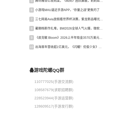
5
腾讯曝百亿收购案，《辉烬》团队解散，莉莉丝新作曝光｜陀螺周报
6
小游戏MAU逼近手游APP，“存量之战”更焦灼了
7
三七网易Avia放假看世界杯决赛，紫龙新品曝光，米哈游新作上线 | 陀螺周报
8
暑期档新作扎堆，BW2026全球人气火爆，微软XBOX大裁员|陀螺周报
9
《皮克敏 Bloom》2026上半年吸金3570万美元，中国台湾成最大市场
10
出海首年营收超1亿美元，《闪耀！优俊少女》美国市场占比达七成
游戏陀螺QQ群
110777025(手游交流群)
108587679(求职招聘群)
228523944(手游运营群)
128609517(手游发行群)