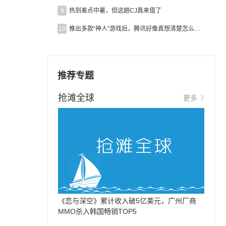
9
热到差点中暑，但这趟CJ真来值了
10
推出多款“神人”游戏后，腾讯好像真想清楚怎么做二次元了
推荐专题
抢滩全球
更多
《恋与深空》累计收入破5亿美元，广州厂商
MMO杀入韩国畅销TOP5