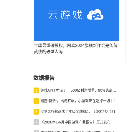
金庸最重磅授权，网易2024旗舰新作会是传统
武侠的破壁人吗
数据报告
1
游戏AI“账本”公开：500亿利润增量、80%头部入局，谁在闷声发财？
2
端游“复活”，出海狂飙，小游戏正在吃掉一切｜2026上半年产业报告
3
仅苹果谷歌商店半年吸金超8亿，《终末地》6月份收入显著回暖
4
《2026年1-6月中国游戏产业报告》正式发布