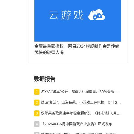
金庸最重磅授权，网易2024旗舰新作会是传统
武侠的破壁人吗
数据报告
1
游戏AI“账本”公开：500亿利润增量、80%头部入局，谁在闷声发财？
2
端游“复活”，出海狂飙，小游戏正在吃掉一切｜2026上半年产业报告
3
仅苹果谷歌商店半年吸金超8亿，《终末地》6月份收入显著回暖
4
《2026年1-6月中国游戏产业报告》正式发布