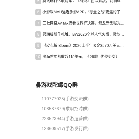
5
腾讯曝百亿收购案，《辉烬》团队解散，莉莉丝新作曝光｜陀螺周报
6
小游戏MAU逼近手游APP，“存量之战”更焦灼了
7
三七网易Avia放假看世界杯决赛，紫龙新品曝光，米哈游新作上线 | 陀螺周报
8
暑期档新作扎堆，BW2026全球人气火爆，微软XBOX大裁员|陀螺周报
9
《皮克敏 Bloom》2026上半年吸金3570万美元，中国台湾成最大市场
10
出海首年营收超1亿美元，《闪耀！优俊少女》美国市场占比达七成
游戏陀螺QQ群
110777025(手游交流群)
108587679(求职招聘群)
228523944(手游运营群)
128609517(手游发行群)