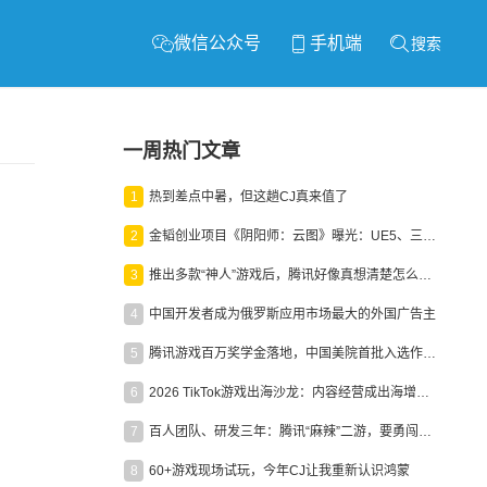
微信公众号
手机端
搜索
一周热门文章
1
热到差点中暑，但这趟CJ真来值了
2
金韬创业项目《阴阳师：云图》曝光：UE5、三端互通、ARPG
3
推出多款“神人”游戏后，腾讯好像真想清楚怎么做二次元了
4
中国开发者成为俄罗斯应用市场最大的外国广告主
5
腾讯游戏百万奖学金落地，中国美院首批入选作品获业内关注
6
2026 TikTok游戏出海沙龙：内容经营成出海增长新引擎
7
百人团队、研发三年：腾讯“麻辣”二游，要勇闯男性恋爱市场
8
60+游戏现场试玩，今年CJ让我重新认识鸿蒙