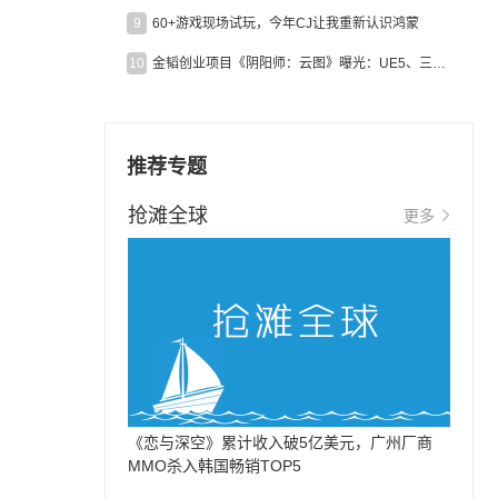
9
60+游戏现场试玩，今年CJ让我重新认识鸿蒙
10
金韬创业项目《阴阳师：云图》曝光：UE5、三端互通、ARPG
推荐专题
抢滩全球
更多
《恋与深空》累计收入破5亿美元，广州厂商
MMO杀入韩国畅销TOP5