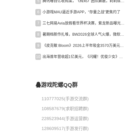
5
腾讯曝百亿收购案，《辉烬》团队解散，莉莉丝新作曝光｜陀螺周报
6
小游戏MAU逼近手游APP，“存量之战”更焦灼了
7
三七网易Avia放假看世界杯决赛，紫龙新品曝光，米哈游新作上线 | 陀螺周报
8
暑期档新作扎堆，BW2026全球人气火爆，微软XBOX大裁员|陀螺周报
9
《皮克敏 Bloom》2026上半年吸金3570万美元，中国台湾成最大市场
10
出海首年营收超1亿美元，《闪耀！优俊少女》美国市场占比达七成
游戏陀螺QQ群
110777025(手游交流群)
108587679(求职招聘群)
228523944(手游运营群)
128609517(手游发行群)