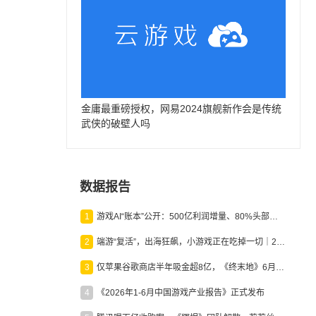
金庸最重磅授权，网易2024旗舰新作会是传统
武侠的破壁人吗
数据报告
1
游戏AI“账本”公开：500亿利润增量、80%头部入局，谁在闷声发财？
2
端游“复活”，出海狂飙，小游戏正在吃掉一切｜2026上半年产业报告
3
仅苹果谷歌商店半年吸金超8亿，《终末地》6月份收入显著回暖
4
《2026年1-6月中国游戏产业报告》正式发布