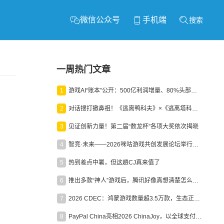
微信公众号
手机端
搜索
一周热门文章
1
游戏AI“账本”公开：500亿利润增量、80%头部入局，谁在闷声发财？
2
对话搜打撤鼻祖！《逃离鸭科夫》×《逃离塔科夫》官方线下沙龙落幕
3
见证创新力量！第二届“数龙杯”各项大奖依次揭晓
4
智竞·未来——2026咪咕游戏共创发展论坛举行：聚力精品内容、AI创作与电竞生态，共建高品质益智健康游戏社区
5
热到差点中暑，但这趟CJ真来值了
6
推出多款“神人”游戏后，腾讯好像真想清楚怎么做二次元了
7
2026 CDEC：鸿蒙游戏数量超3.5万款，生态正循环加速产业高质量发展
8
PayPal China亮相2026 ChinaJoy，以全球支付能力助力中国游戏企业深化全球运营