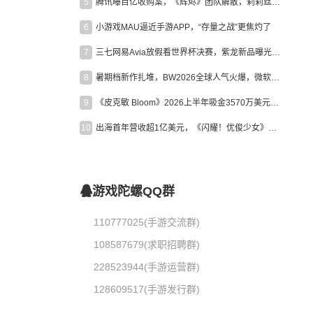
5
腾讯曝百亿收购案，《辉烬》团队解散，莉莉丝新作曝光｜陀螺周报
6
小游戏MAU逼近手游APP，“存量之战”更焦灼了
7
三七网易Avia放假看世界杯决赛，紫龙新品曝光，米哈游新作上线 | 陀螺周报
8
暑期档新作扎堆，BW2026全球人气火爆，微软XBOX大裁员|陀螺周报
9
《皮克敏 Bloom》2026上半年吸金3570万美元，中国台湾成最大市场
10
出海首年营收超1亿美元，《闪耀！优俊少女》美国市场占比达七成
游戏陀螺QQ群
110777025(手游交流群)
108587679(求职招聘群)
228523944(手游运营群)
128609517(手游发行群)