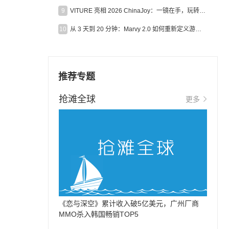
9
VITURE 亮相 2026 ChinaJoy：一镜在手，玩转全场！
10
从 3 天到 20 分钟：Marvy 2.0 如何重新定义游戏出海营销效率？
推荐专题
抢滩全球
更多
《恋与深空》累计收入破5亿美元，广州厂商
MMO杀入韩国畅销TOP5