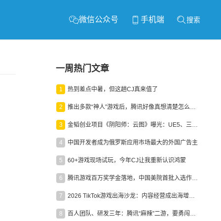
微信公众号
手机端
搜索
一周热门文章
1
热到差点中暑，但这趟CJ真来值了
2
推出多款“神人”游戏后，腾讯好像真想清楚怎么做二次元了
3
金韬创业项目《阴阳师：云图》曝光：UE5、三端互通、ARPG
4
中国开发者成为俄罗斯应用市场最大的外国广告主
5
60+游戏现场试玩，今年CJ让我重新认识鸿蒙
6
腾讯游戏百万奖学金落地，中国美院首批入选作品获业内关注
7
2026 TikTok游戏出海沙龙：内容经营成出海增长新引擎
8
百人团队、研发三年：腾讯“麻辣”二游，要勇闯男性恋爱市场