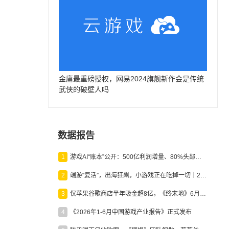
金庸最重磅授权，网易2024旗舰新作会是传统
武侠的破壁人吗
数据报告
1
游戏AI“账本”公开：500亿利润增量、80%头部入局，谁在闷声发财？
2
端游“复活”，出海狂飙，小游戏正在吃掉一切｜2026上半年产业报告
3
仅苹果谷歌商店半年吸金超8亿，《终末地》6月份收入显著回暖
4
《2026年1-6月中国游戏产业报告》正式发布