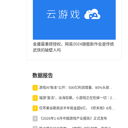
金庸最重磅授权，网易2024旗舰新作会是传统
武侠的破壁人吗
数据报告
1
游戏AI“账本”公开：500亿利润增量、80%头部入局，谁在闷声发财？
2
端游“复活”，出海狂飙，小游戏正在吃掉一切｜2026上半年产业报告
3
仅苹果谷歌商店半年吸金超8亿，《终末地》6月份收入显著回暖
4
《2026年1-6月中国游戏产业报告》正式发布