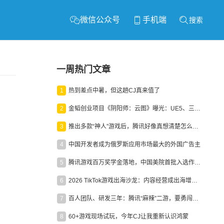
微信公众号
手机端
搜索
一周热门文章
1
热到差点中暑，但这趟CJ真来值了
2
金韬创业项目《阴阳师：云图》曝光：UE5、三端互通、ARPG
3
推出多款“神人”游戏后，腾讯好像真想清楚怎么做二次元了
4
中国开发者成为俄罗斯应用市场最大的外国广告主
5
腾讯游戏百万奖学金落地，中国美院首批入选作品获业内关注
6
2026 TikTok游戏出海沙龙：内容经营成出海增长新引擎
7
百人团队、研发三年：腾讯“麻辣”二游，要勇闯男性恋爱市场
8
60+游戏现场试玩，今年CJ让我重新认识鸿蒙