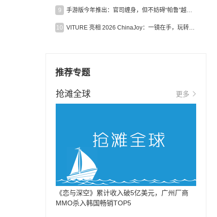
9
手游版今年推出：官司缠身，但不妨碍“帕鲁”越来越火
10
VITURE 亮相 2026 ChinaJoy：一镜在手，玩转全场！
推荐专题
抢滩全球
更多
《恋与深空》累计收入破5亿美元，广州厂商
MMO杀入韩国畅销TOP5