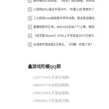
5
腾讯曝百亿收购案，《辉烬》团队解散，莉莉丝新作曝光｜陀螺周报
6
小游戏MAU逼近手游APP，“存量之战”更焦灼了
7
三七网易Avia放假看世界杯决赛，紫龙新品曝光，米哈游新作上线 | 陀螺周报
8
暑期档新作扎堆，BW2026全球人气火爆，微软XBOX大裁员|陀螺周报
9
《皮克敏 Bloom》2026上半年吸金3570万美元，中国台湾成最大市场
10
出海首年营收超1亿美元，《闪耀！优俊少女》美国市场占比达七成
游戏陀螺QQ群
110777025(手游交流群)
108587679(求职招聘群)
228523944(手游运营群)
128609517(手游发行群)