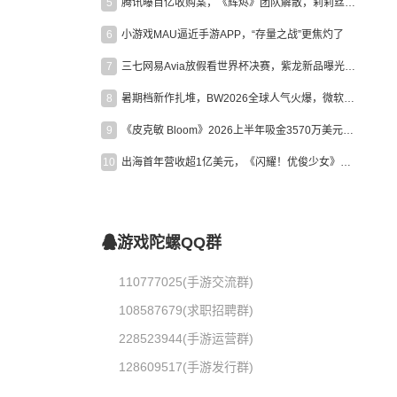
5
腾讯曝百亿收购案，《辉烬》团队解散，莉莉丝新作曝光｜陀螺周报
6
小游戏MAU逼近手游APP，“存量之战”更焦灼了
7
三七网易Avia放假看世界杯决赛，紫龙新品曝光，米哈游新作上线 | 陀螺周报
8
暑期档新作扎堆，BW2026全球人气火爆，微软XBOX大裁员|陀螺周报
9
《皮克敏 Bloom》2026上半年吸金3570万美元，中国台湾成最大市场
10
出海首年营收超1亿美元，《闪耀！优俊少女》美国市场占比达七成
游戏陀螺QQ群
110777025(手游交流群)
108587679(求职招聘群)
228523944(手游运营群)
128609517(手游发行群)