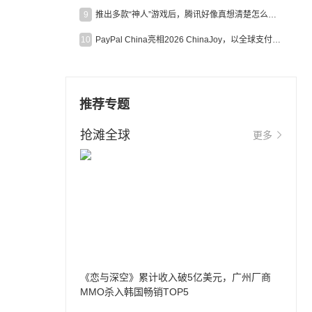
9
推出多款“神人”游戏后，腾讯好像真想清楚怎么做二次元了
10
PayPal China亮相2026 ChinaJoy，以全球支付能力助力中国游戏企业深化全球运营
推荐专题
抢滩全球
更多
《恋与深空》累计收入破5亿美元，广州厂商
MMO杀入韩国畅销TOP5