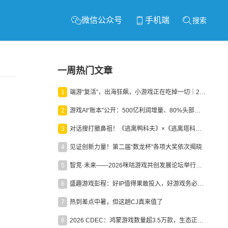
微信公众号
手机端
搜索
一周热门文章
1
端游“复活”，出海狂飙，小游戏正在吃掉一切｜2026上半年产业报告
2
游戏AI“账本”公开：500亿利润增量、80%头部入局，谁在闷声发财？
3
对话搜打撤鼻祖！《逃离鸭科夫》×《逃离塔科夫》官方线下沙龙落幕
4
见证创新力量！第二届“数龙杯”各项大奖依次揭晓
5
智竞·未来——2026咪咕游戏共创发展论坛举行：聚力精品内容、AI创作与电竞生态，共建高品质益智健康游戏社区
6
盛趣游戏彭程：好IP值得果敢投入，好游戏务必长效经营
7
热到差点中暑，但这趟CJ真来值了
8
2026 CDEC：鸿蒙游戏数量超3.5万款，生态正循环加速产业高质量发展