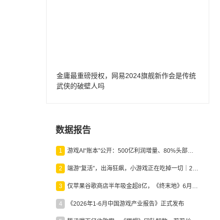
金庸最重磅授权，网易2024旗舰新作会是传统
武侠的破壁人吗
数据报告
1
游戏AI“账本”公开：500亿利润增量、80%头部入局，谁在闷声发财？
2
端游“复活”，出海狂飙，小游戏正在吃掉一切｜2026上半年产业报告
3
仅苹果谷歌商店半年吸金超8亿，《终末地》6月份收入显著回暖
4
《2026年1-6月中国游戏产业报告》正式发布