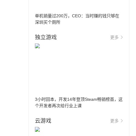
单机销量过200万，CEO：当时赚的钱只够在
深圳买个厕所
独立游戏
更多
3小时回本，开发14年登顶Steam畅销榜首，这
个开发者再次给行业上课
云游戏
更多