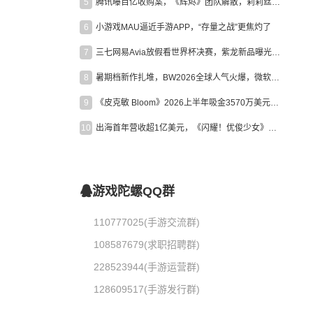
5
腾讯曝百亿收购案，《辉烬》团队解散，莉莉丝新作曝光｜陀螺周报
6
小游戏MAU逼近手游APP，“存量之战”更焦灼了
7
三七网易Avia放假看世界杯决赛，紫龙新品曝光，米哈游新作上线 | 陀螺周报
8
暑期档新作扎堆，BW2026全球人气火爆，微软XBOX大裁员|陀螺周报
9
《皮克敏 Bloom》2026上半年吸金3570万美元，中国台湾成最大市场
10
出海首年营收超1亿美元，《闪耀！优俊少女》美国市场占比达七成
游戏陀螺QQ群
110777025(手游交流群)
108587679(求职招聘群)
228523944(手游运营群)
128609517(手游发行群)