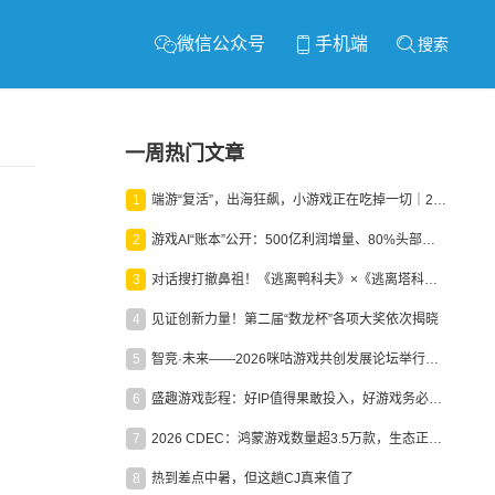
微信公众号
手机端
搜索
一周热门文章
1
端游“复活”，出海狂飙，小游戏正在吃掉一切｜2026上半年产业报告
2
游戏AI“账本”公开：500亿利润增量、80%头部入局，谁在闷声发财？
3
对话搜打撤鼻祖！《逃离鸭科夫》×《逃离塔科夫》官方线下沙龙落幕
4
见证创新力量！第二届“数龙杯”各项大奖依次揭晓
5
智竞·未来——2026咪咕游戏共创发展论坛举行：聚力精品内容、AI创作与电竞生态，共建高品质益智健康游戏社区
6
盛趣游戏彭程：好IP值得果敢投入，好游戏务必长效经营
7
2026 CDEC：鸿蒙游戏数量超3.5万款，生态正循环加速产业高质量发展
8
热到差点中暑，但这趟CJ真来值了