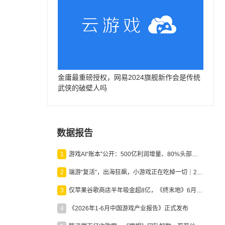
金庸最重磅授权，网易2024旗舰新作会是传统
武侠的破壁人吗
数据报告
1
游戏AI“账本”公开：500亿利润增量、80%头部入局，谁在闷声发财？
2
端游“复活”，出海狂飙，小游戏正在吃掉一切｜2026上半年产业报告
3
仅苹果谷歌商店半年吸金超8亿，《终末地》6月份收入显著回暖
4
《2026年1-6月中国游戏产业报告》正式发布