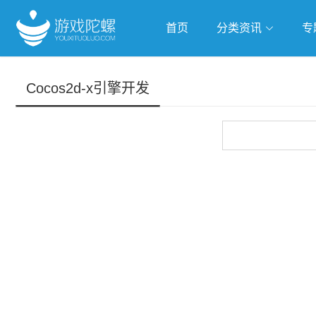
首页
分类资讯
专
抢滩全球
人工智能
武侠游
Cocos2d-x引擎开发
跨界Talk