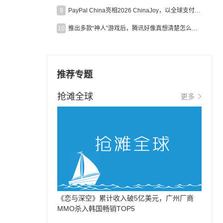
9
PayPal China亮相2026 ChinaJoy，以全球支付能力助力中国游戏企业深化全球运营
10
推出多款“神人”游戏后，腾讯好像真想清楚怎么做二次元了
推荐专题
抢滩全球
更多
《恋与深空》累计收入破5亿美元，广州厂商
MMO杀入韩国畅销TOP5