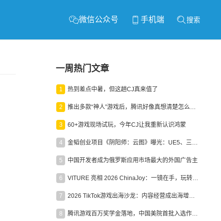
微信公众号
手机端
搜索
一周热门文章
1
热到差点中暑，但这趟CJ真来值了
2
推出多款“神人”游戏后，腾讯好像真想清楚怎么做二次元了
3
60+游戏现场试玩，今年CJ让我重新认识鸿蒙
4
金韬创业项目《阴阳师：云图》曝光：UE5、三端互通、ARPG
5
中国开发者成为俄罗斯应用市场最大的外国广告主
6
VITURE 亮相 2026 ChinaJoy：一镜在手，玩转全场！
7
2026 TikTok游戏出海沙龙：内容经营成出海增长新引擎
8
腾讯游戏百万奖学金落地，中国美院首批入选作品获业内关注