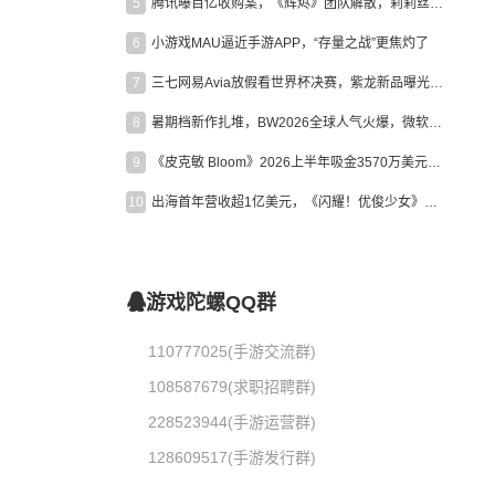
5
腾讯曝百亿收购案，《辉烬》团队解散，莉莉丝新作曝光｜陀螺周报
6
小游戏MAU逼近手游APP，“存量之战”更焦灼了
7
三七网易Avia放假看世界杯决赛，紫龙新品曝光，米哈游新作上线 | 陀螺周报
8
暑期档新作扎堆，BW2026全球人气火爆，微软XBOX大裁员|陀螺周报
9
《皮克敏 Bloom》2026上半年吸金3570万美元，中国台湾成最大市场
10
出海首年营收超1亿美元，《闪耀！优俊少女》美国市场占比达七成
游戏陀螺QQ群
110777025(手游交流群)
108587679(求职招聘群)
228523944(手游运营群)
128609517(手游发行群)