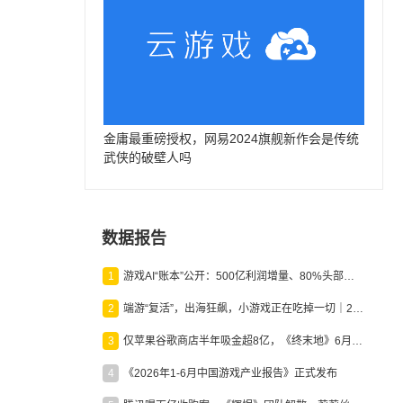
金庸最重磅授权，网易2024旗舰新作会是传统
武侠的破壁人吗
数据报告
1
游戏AI“账本”公开：500亿利润增量、80%头部入局，谁在闷声发财？
2
端游“复活”，出海狂飙，小游戏正在吃掉一切｜2026上半年产业报告
3
仅苹果谷歌商店半年吸金超8亿，《终末地》6月份收入显著回暖
4
《2026年1-6月中国游戏产业报告》正式发布