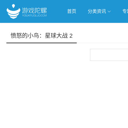
首页
分类资讯
专
抢滩全球
人工智能
武侠游
愤怒的小鸟：星球大战 2
跨界Talk