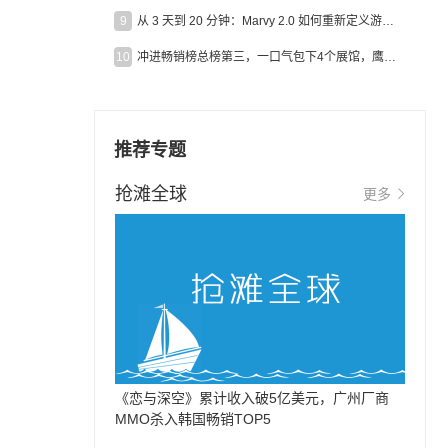
9
从 3 天到 20 分钟：Marvy 2.0 如何重新定义游戏出海营销效率？
10
冲进畅销榜总榜第三，一口气包下4个展馆，鹰角把嘉年华做爆了
推荐专题
抢滩全球
更多
《恋与深空》累计收入破5亿美元，广州厂商
MMO杀入韩国畅销TOP5