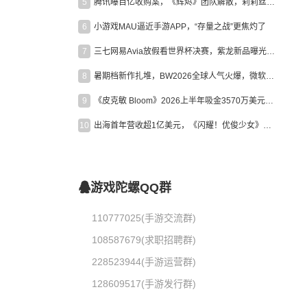
5
腾讯曝百亿收购案，《辉烬》团队解散，莉莉丝新作曝光｜陀螺周报
6
小游戏MAU逼近手游APP，“存量之战”更焦灼了
7
三七网易Avia放假看世界杯决赛，紫龙新品曝光，米哈游新作上线 | 陀螺周报
8
暑期档新作扎堆，BW2026全球人气火爆，微软XBOX大裁员|陀螺周报
9
《皮克敏 Bloom》2026上半年吸金3570万美元，中国台湾成最大市场
10
出海首年营收超1亿美元，《闪耀！优俊少女》美国市场占比达七成
游戏陀螺QQ群
110777025(手游交流群)
108587679(求职招聘群)
228523944(手游运营群)
128609517(手游发行群)