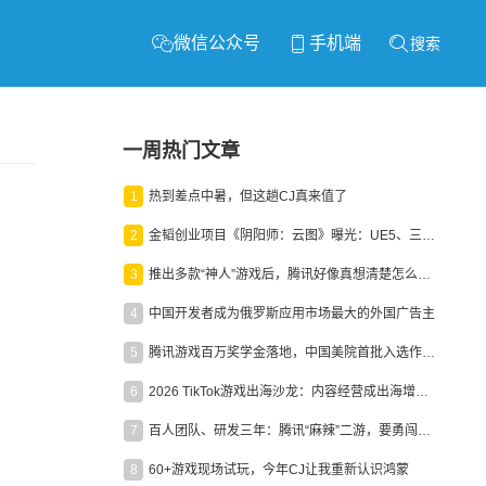
微信公众号
手机端
搜索
一周热门文章
1
热到差点中暑，但这趟CJ真来值了
2
金韬创业项目《阴阳师：云图》曝光：UE5、三端互通、ARPG
3
推出多款“神人”游戏后，腾讯好像真想清楚怎么做二次元了
4
中国开发者成为俄罗斯应用市场最大的外国广告主
5
腾讯游戏百万奖学金落地，中国美院首批入选作品获业内关注
6
2026 TikTok游戏出海沙龙：内容经营成出海增长新引擎
7
百人团队、研发三年：腾讯“麻辣”二游，要勇闯男性恋爱市场
8
60+游戏现场试玩，今年CJ让我重新认识鸿蒙