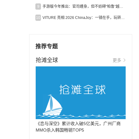
9
手游版今年推出：官司缠身，但不妨碍“帕鲁”越来越火
10
VITURE 亮相 2026 ChinaJoy：一镜在手，玩转全场！
推荐专题
抢滩全球
更多
《恋与深空》累计收入破5亿美元，广州厂商
MMO杀入韩国畅销TOP5