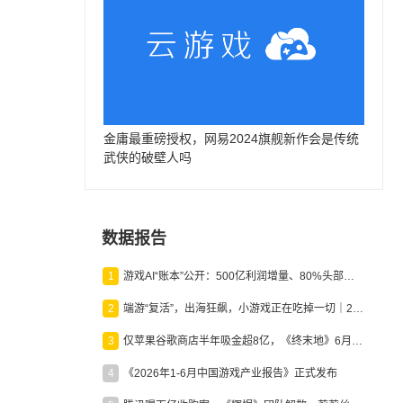
金庸最重磅授权，网易2024旗舰新作会是传统
武侠的破壁人吗
数据报告
1
游戏AI“账本”公开：500亿利润增量、80%头部入局，谁在闷声发财？
2
端游“复活”，出海狂飙，小游戏正在吃掉一切｜2026上半年产业报告
3
仅苹果谷歌商店半年吸金超8亿，《终末地》6月份收入显著回暖
4
《2026年1-6月中国游戏产业报告》正式发布