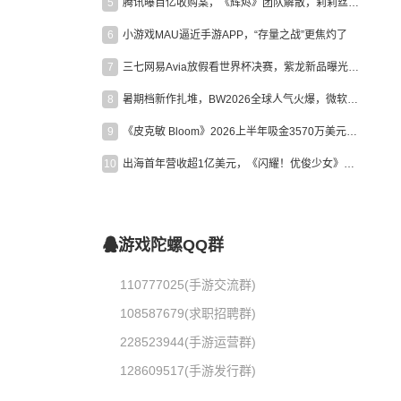
5
腾讯曝百亿收购案，《辉烬》团队解散，莉莉丝新作曝光｜陀螺周报
6
小游戏MAU逼近手游APP，“存量之战”更焦灼了
7
三七网易Avia放假看世界杯决赛，紫龙新品曝光，米哈游新作上线 | 陀螺周报
8
暑期档新作扎堆，BW2026全球人气火爆，微软XBOX大裁员|陀螺周报
9
《皮克敏 Bloom》2026上半年吸金3570万美元，中国台湾成最大市场
10
出海首年营收超1亿美元，《闪耀！优俊少女》美国市场占比达七成
游戏陀螺QQ群
110777025(手游交流群)
108587679(求职招聘群)
228523944(手游运营群)
128609517(手游发行群)