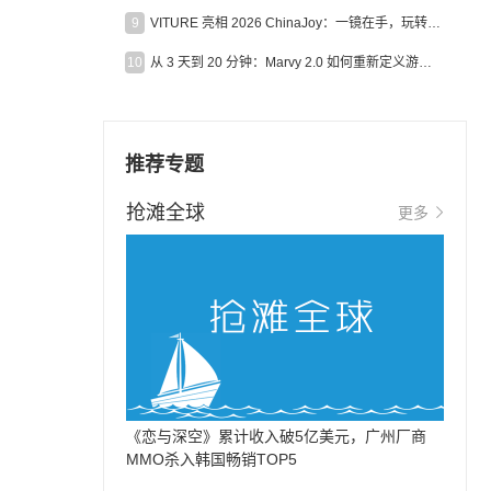
9
VITURE 亮相 2026 ChinaJoy：一镜在手，玩转全场！
10
从 3 天到 20 分钟：Marvy 2.0 如何重新定义游戏出海营销效率？
推荐专题
抢滩全球
更多
《恋与深空》累计收入破5亿美元，广州厂商
MMO杀入韩国畅销TOP5