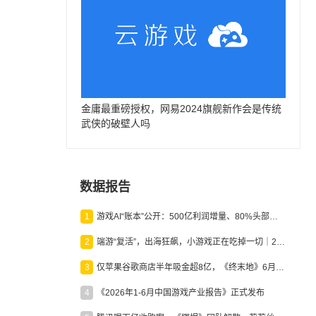
金庸最重磅授权，网易2024旗舰新作会是传统
武侠的破壁人吗
数据报告
1
游戏AI“账本”公开：500亿利润增量、80%头部入局，谁在闷声发财？
2
端游“复活”，出海狂飙，小游戏正在吃掉一切｜2026上半年产业报告
3
仅苹果谷歌商店半年吸金超8亿，《终末地》6月份收入显著回暖
4
《2026年1-6月中国游戏产业报告》正式发布