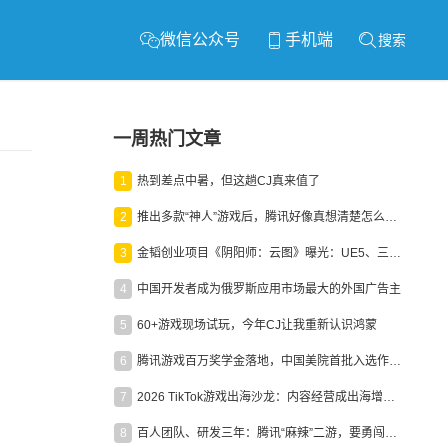
微信公众号
手机端
搜索
一周热门文章
1
热到差点中暑，但这趟CJ真来值了
2
推出多款“神人”游戏后，腾讯好像真想清楚怎么做二次元了
3
金韬创业项目《阴阳师：云图》曝光：UE5、三端互通、ARPG
4
中国开发者成为俄罗斯应用市场最大的外国广告主
5
60+游戏现场试玩，今年CJ让我重新认识鸿蒙
6
腾讯游戏百万奖学金落地，中国美院首批入选作品获业内关注
7
2026 TikTok游戏出海沙龙：内容经营成出海增长新引擎
8
百人团队、研发三年：腾讯“麻辣”二游，要勇闯男性恋爱市场