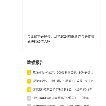
金庸最重磅授权，网易2024旗舰新作会是传统
武侠的破壁人吗
数据报告
1
游戏AI“账本”公开：500亿利润增量、80%头部入局，谁在闷声发财？
2
端游“复活”，出海狂飙，小游戏正在吃掉一切｜2026上半年产业报告
3
仅苹果谷歌商店半年吸金超8亿，《终末地》6月份收入显著回暖
4
《2026年1-6月中国游戏产业报告》正式发布