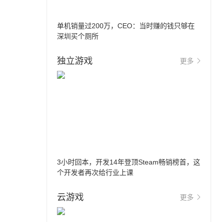
单机销量过200万，CEO：当时赚的钱只够在
深圳买个厕所
独立游戏
更多
3小时回本，开发14年登顶Steam畅销榜首，这
个开发者再次给行业上课
云游戏
更多