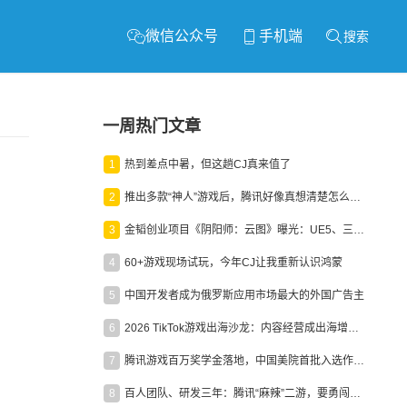
微信公众号
手机端
搜索
一周热门文章
1
热到差点中暑，但这趟CJ真来值了
2
推出多款“神人”游戏后，腾讯好像真想清楚怎么做二次元了
3
金韬创业项目《阴阳师：云图》曝光：UE5、三端互通、ARPG
4
60+游戏现场试玩，今年CJ让我重新认识鸿蒙
5
中国开发者成为俄罗斯应用市场最大的外国广告主
6
2026 TikTok游戏出海沙龙：内容经营成出海增长新引擎
7
腾讯游戏百万奖学金落地，中国美院首批入选作品获业内关注
8
百人团队、研发三年：腾讯“麻辣”二游，要勇闯男性恋爱市场