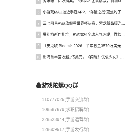
5
腾讯曝百亿收购案，《辉烬》团队解散，莉莉丝新作曝光｜陀螺周报
6
小游戏MAU逼近手游APP，“存量之战”更焦灼了
7
三七网易Avia放假看世界杯决赛，紫龙新品曝光，米哈游新作上线 | 陀螺周报
8
暑期档新作扎堆，BW2026全球人气火爆，微软XBOX大裁员|陀螺周报
9
《皮克敏 Bloom》2026上半年吸金3570万美元，中国台湾成最大市场
10
出海首年营收超1亿美元，《闪耀！优俊少女》美国市场占比达七成
游戏陀螺QQ群
110777025(手游交流群)
108587679(求职招聘群)
228523944(手游运营群)
128609517(手游发行群)