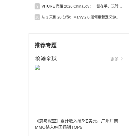
9
VITURE 亮相 2026 ChinaJoy：一镜在手，玩转全场！
10
从 3 天到 20 分钟：Marvy 2.0 如何重新定义游戏出海营销效率？
推荐专题
抢滩全球
更多
《恋与深空》累计收入破5亿美元，广州厂商
MMO杀入韩国畅销TOP5