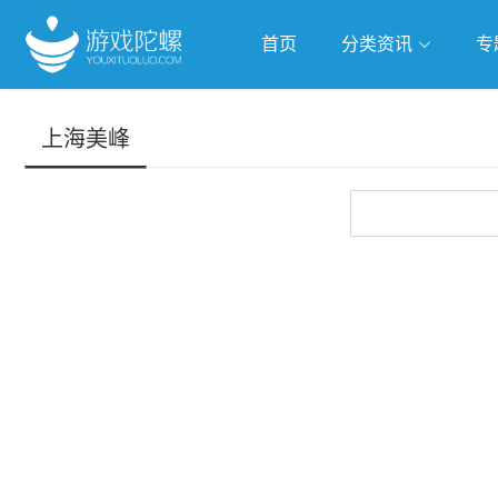
首页
分类资讯
专
抢滩全球
人工智能
武侠游
上海美峰
跨界Talk