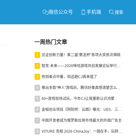
微信公众号
手机端
搜索
一周热门文章
1
见证创新力量！第二届“数龙杯”各项大奖依次揭晓
2
智竞·未来——2026咪咕游戏共创发展论坛举行：聚力精品内容、AI创作与电竞生态，共建高品质益智健康游戏社区
3
热到差点中暑，但这趟CJ真来值了
4
推出多款“神人”游戏后，腾讯好像真想清楚怎么做二次元了
5
60+游戏现场试玩，今年CJ让我重新认识鸿蒙
6
金韬创业项目《阴阳师：云图》曝光：UE5、三端互通、ARPG
7
中国开发者成为俄罗斯应用市场最大的外国广告主
8
VITURE 亮相 2026 ChinaJoy：一镜在手，玩转全场！