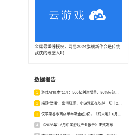
金庸最重磅授权，网易2024旗舰新作会是传统
武侠的破壁人吗
数据报告
1
游戏AI“账本”公开：500亿利润增量、80%头部入局，谁在闷声发财？
2
端游“复活”，出海狂飙，小游戏正在吃掉一切｜2026上半年产业报告
3
仅苹果谷歌商店半年吸金超8亿，《终末地》6月份收入显著回暖
4
《2026年1-6月中国游戏产业报告》正式发布