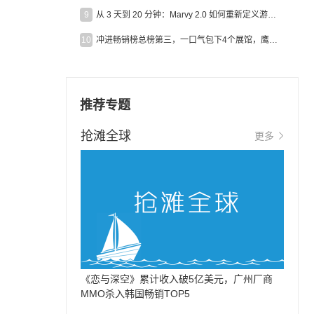
9
从 3 天到 20 分钟：Marvy 2.0 如何重新定义游戏出海营销效率？
10
冲进畅销榜总榜第三，一口气包下4个展馆，鹰角把嘉年华做爆了
推荐专题
抢滩全球
更多
《恋与深空》累计收入破5亿美元，广州厂商
MMO杀入韩国畅销TOP5