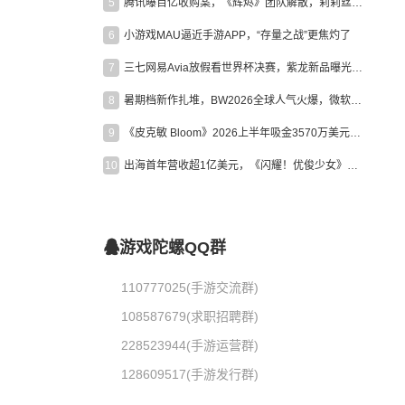
5
腾讯曝百亿收购案，《辉烬》团队解散，莉莉丝新作曝光｜陀螺周报
6
小游戏MAU逼近手游APP，“存量之战”更焦灼了
7
三七网易Avia放假看世界杯决赛，紫龙新品曝光，米哈游新作上线 | 陀螺周报
8
暑期档新作扎堆，BW2026全球人气火爆，微软XBOX大裁员|陀螺周报
9
《皮克敏 Bloom》2026上半年吸金3570万美元，中国台湾成最大市场
10
出海首年营收超1亿美元，《闪耀！优俊少女》美国市场占比达七成
游戏陀螺QQ群
110777025(手游交流群)
108587679(求职招聘群)
228523944(手游运营群)
128609517(手游发行群)