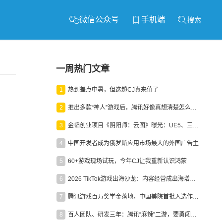
微信公众号
手机端
搜索
一周热门文章
1
热到差点中暑，但这趟CJ真来值了
2
推出多款“神人”游戏后，腾讯好像真想清楚怎么做二次元了
3
金韬创业项目《阴阳师：云图》曝光：UE5、三端互通、ARPG
4
中国开发者成为俄罗斯应用市场最大的外国广告主
5
60+游戏现场试玩，今年CJ让我重新认识鸿蒙
6
2026 TikTok游戏出海沙龙：内容经营成出海增长新引擎
7
腾讯游戏百万奖学金落地，中国美院首批入选作品获业内关注
8
百人团队、研发三年：腾讯“麻辣”二游，要勇闯男性恋爱市场