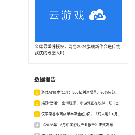
金庸最重磅授权，网易2024旗舰新作会是传统
武侠的破壁人吗
数据报告
1
游戏AI“账本”公开：500亿利润增量、80%头部入局，谁在闷声发财？
2
端游“复活”，出海狂飙，小游戏正在吃掉一切｜2026上半年产业报告
3
仅苹果谷歌商店半年吸金超8亿，《终末地》6月份收入显著回暖
4
《2026年1-6月中国游戏产业报告》正式发布