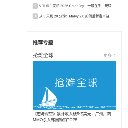
9
VITURE 亮相 2026 ChinaJoy：一镜在手，玩转全场！
10
从 3 天到 20 分钟：Marvy 2.0 如何重新定义游戏出海营销效率？
推荐专题
抢滩全球
更多
《恋与深空》累计收入破5亿美元，广州厂商
MMO杀入韩国畅销TOP5