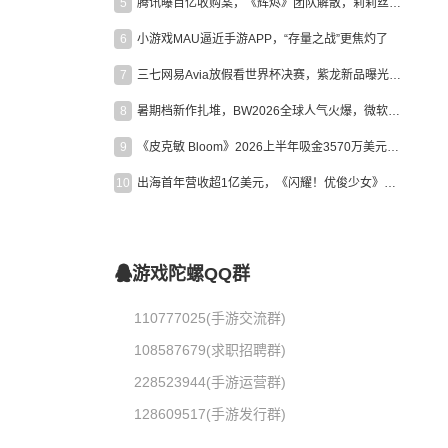
5
腾讯曝百亿收购案，《辉烬》团队解散，莉莉丝新作曝光｜陀螺周报
6
小游戏MAU逼近手游APP，“存量之战”更焦灼了
7
三七网易Avia放假看世界杯决赛，紫龙新品曝光，米哈游新作上线 | 陀螺周报
8
暑期档新作扎堆，BW2026全球人气火爆，微软XBOX大裁员|陀螺周报
9
《皮克敏 Bloom》2026上半年吸金3570万美元，中国台湾成最大市场
10
出海首年营收超1亿美元，《闪耀！优俊少女》美国市场占比达七成
游戏陀螺QQ群
110777025(手游交流群)
108587679(求职招聘群)
228523944(手游运营群)
128609517(手游发行群)