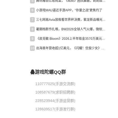
5
腾讯曝百亿收购案，《辉烬》团队解散，莉莉丝新作曝光｜陀螺周报
6
小游戏MAU逼近手游APP，“存量之战”更焦灼了
7
三七网易Avia放假看世界杯决赛，紫龙新品曝光，米哈游新作上线 | 陀螺周报
8
暑期档新作扎堆，BW2026全球人气火爆，微软XBOX大裁员|陀螺周报
9
《皮克敏 Bloom》2026上半年吸金3570万美元，中国台湾成最大市场
10
出海首年营收超1亿美元，《闪耀！优俊少女》美国市场占比达七成
游戏陀螺QQ群
110777025(手游交流群)
108587679(求职招聘群)
228523944(手游运营群)
128609517(手游发行群)