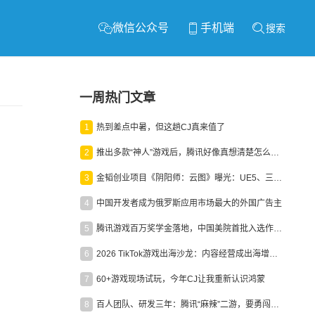
微信公众号
手机端
搜索
一周热门文章
1
热到差点中暑，但这趟CJ真来值了
2
推出多款“神人”游戏后，腾讯好像真想清楚怎么做二次元了
3
金韬创业项目《阴阳师：云图》曝光：UE5、三端互通、ARPG
4
中国开发者成为俄罗斯应用市场最大的外国广告主
5
腾讯游戏百万奖学金落地，中国美院首批入选作品获业内关注
6
2026 TikTok游戏出海沙龙：内容经营成出海增长新引擎
7
60+游戏现场试玩，今年CJ让我重新认识鸿蒙
8
百人团队、研发三年：腾讯“麻辣”二游，要勇闯男性恋爱市场