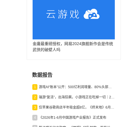
金庸最重磅授权，网易2024旗舰新作会是传统
武侠的破壁人吗
数据报告
1
游戏AI“账本”公开：500亿利润增量、80%头部入局，谁在闷声发财？
2
端游“复活”，出海狂飙，小游戏正在吃掉一切｜2026上半年产业报告
3
仅苹果谷歌商店半年吸金超8亿，《终末地》6月份收入显著回暖
4
《2026年1-6月中国游戏产业报告》正式发布