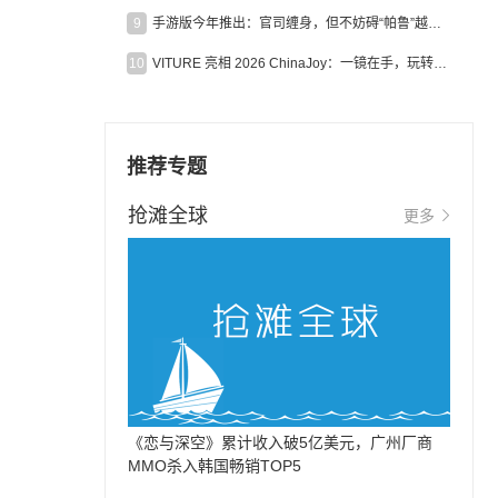
9
手游版今年推出：官司缠身，但不妨碍“帕鲁”越来越火
10
VITURE 亮相 2026 ChinaJoy：一镜在手，玩转全场！
推荐专题
抢滩全球
更多
《恋与深空》累计收入破5亿美元，广州厂商
MMO杀入韩国畅销TOP5