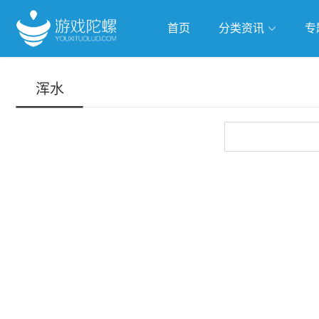
首页
分类资讯
专
抢滩全球
人工智能
武侠游
浑水
跨界Talk