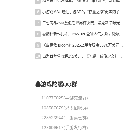
5
腾讯曝百亿收购案，《辉烬》团队解散，莉莉丝新作曝光｜陀螺周报
6
小游戏MAU逼近手游APP，“存量之战”更焦灼了
7
三七网易Avia放假看世界杯决赛，紫龙新品曝光，米哈游新作上线 | 陀螺周报
8
暑期档新作扎堆，BW2026全球人气火爆，微软XBOX大裁员|陀螺周报
9
《皮克敏 Bloom》2026上半年吸金3570万美元，中国台湾成最大市场
10
出海首年营收超1亿美元，《闪耀！优俊少女》美国市场占比达七成
游戏陀螺QQ群
110777025(手游交流群)
108587679(求职招聘群)
228523944(手游运营群)
128609517(手游发行群)