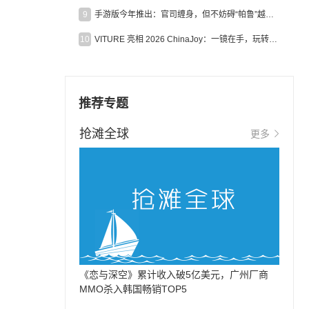
9
手游版今年推出：官司缠身，但不妨碍“帕鲁”越来越火
10
VITURE 亮相 2026 ChinaJoy：一镜在手，玩转全场！
推荐专题
抢滩全球
更多
《恋与深空》累计收入破5亿美元，广州厂商
MMO杀入韩国畅销TOP5