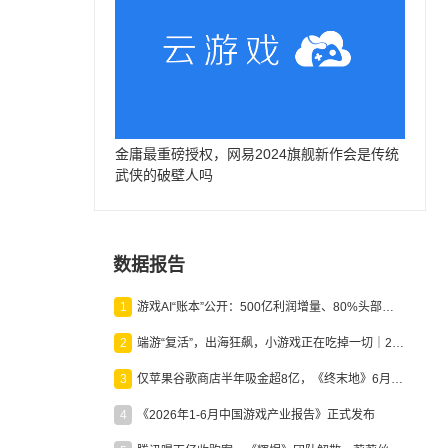
金庸最重磅授权，网易2024旗舰新作会是传统
武侠的破壁人吗
数据报告
1
游戏AI“账本”公开：500亿利润增量、80%头部入局，谁在闷声发财？
2
端游“复活”，出海狂飙，小游戏正在吃掉一切｜2026上半年产业报告
3
仅苹果谷歌商店半年吸金超8亿，《终末地》6月份收入显著回暖
4
《2026年1-6月中国游戏产业报告》正式发布