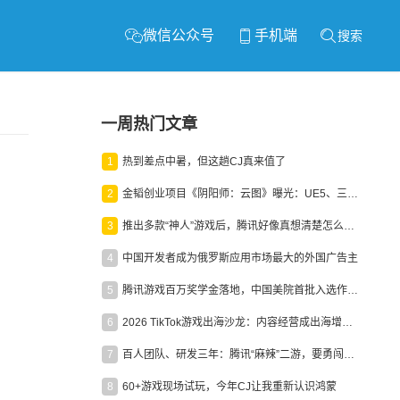
微信公众号
手机端
搜索
一周热门文章
1
热到差点中暑，但这趟CJ真来值了
2
金韬创业项目《阴阳师：云图》曝光：UE5、三端互通、ARPG
3
推出多款“神人”游戏后，腾讯好像真想清楚怎么做二次元了
4
中国开发者成为俄罗斯应用市场最大的外国广告主
5
腾讯游戏百万奖学金落地，中国美院首批入选作品获业内关注
6
2026 TikTok游戏出海沙龙：内容经营成出海增长新引擎
7
百人团队、研发三年：腾讯“麻辣”二游，要勇闯男性恋爱市场
8
60+游戏现场试玩，今年CJ让我重新认识鸿蒙