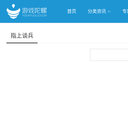
首页
分类资讯
专
抢滩全球
人工智能
武侠游
指上谈兵
跨界Talk