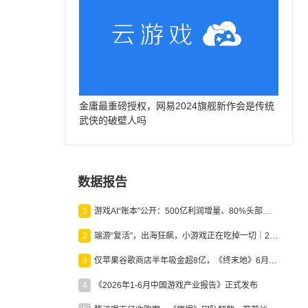
金庸最重磅授权，网易2024旗舰新作会是传统
武侠的破壁人吗
数据报告
1
游戏AI“账本”公开：500亿利润增量、80%头部入局，谁在闷声发财？
2
端游“复活”，出海狂飙，小游戏正在吃掉一切｜2026上半年产业报告
3
仅苹果谷歌商店半年吸金超8亿，《终末地》6月份收入显著回暖
4
《2026年1-6月中国游戏产业报告》正式发布