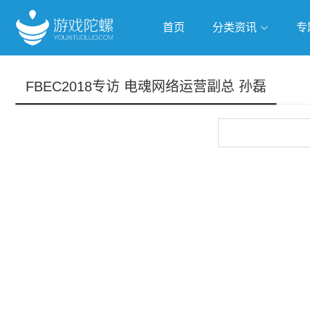
首页
分类资讯
专
抢滩全球
人工智能
武侠游
FBEC2018专访 电魂网络运营副总 孙磊
跨界Talk