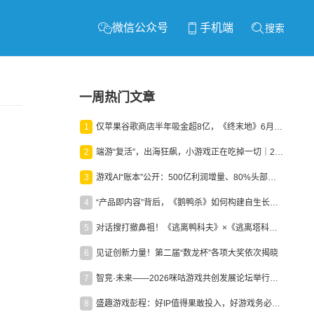
微信公众号
手机端
搜索
一周热门文章
1
仅苹果谷歌商店半年吸金超8亿，《终末地》6月份收入显著回暖
2
端游“复活”，出海狂飙，小游戏正在吃掉一切｜2026上半年产业报告
3
游戏AI“账本”公开：500亿利润增量、80%头部入局，谁在闷声发财？
4
“产品即内容”背后，《鹅鸭杀》如何构建自生长生态？
5
对话搜打撤鼻祖！《逃离鸭科夫》×《逃离塔科夫》官方线下沙龙落幕
6
见证创新力量！第二届“数龙杯”各项大奖依次揭晓
7
智竞·未来——2026咪咕游戏共创发展论坛举行：聚力精品内容、AI创作与电竞生态，共建高品质益智健康游戏社区
8
盛趣游戏彭程：好IP值得果敢投入，好游戏务必长效经营