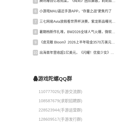
5
腾讯曝百亿收购案，《辉烬》团队解散，莉莉丝新作曝光｜陀螺周报
6
小游戏MAU逼近手游APP，“存量之战”更焦灼了
7
三七网易Avia放假看世界杯决赛，紫龙新品曝光，米哈游新作上线 | 陀螺周报
8
暑期档新作扎堆，BW2026全球人气火爆，微软XBOX大裁员|陀螺周报
9
《皮克敏 Bloom》2026上半年吸金3570万美元，中国台湾成最大市场
10
出海首年营收超1亿美元，《闪耀！优俊少女》美国市场占比达七成
游戏陀螺QQ群
110777025(手游交流群)
108587679(求职招聘群)
228523944(手游运营群)
128609517(手游发行群)