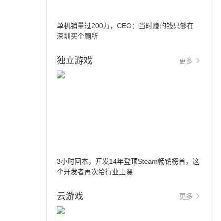
单机销量过200万，CEO：当时赚的钱只够在
深圳买个厕所
独立游戏
更多
3小时回本，开发14年登顶Steam畅销榜首，这
个开发者再次给行业上课
云游戏
更多