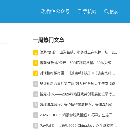
微信公众号
手机端
搜索
一周热门文章
1
端游“复活”，出海狂飙，小游戏正在吃掉一切｜2026上半年产业报告
2
游戏AI“账本”公开：500亿利润增量、80%头部入局，谁在闷声发财？
3
对话搜打撤鼻祖！《逃离鸭科夫》×《逃离塔科夫》官方线下沙龙落幕
4
见证创新力量！第二届“数龙杯”各项大奖依次揭晓
5
智竞·未来——2026咪咕游戏共创发展论坛举行：聚力精品内容、AI创作与电竞生态，共建高品质益智健康游戏社区
6
盛趣游戏彭程：好IP值得果敢投入，好游戏务必长效经营
7
2026 CDEC：鸿蒙游戏数量超3.5万款，生态正循环加速产业高质量发展
8
PayPal China亮相2026 ChinaJoy，以全球支付能力助力中国游戏企业深化全球运营