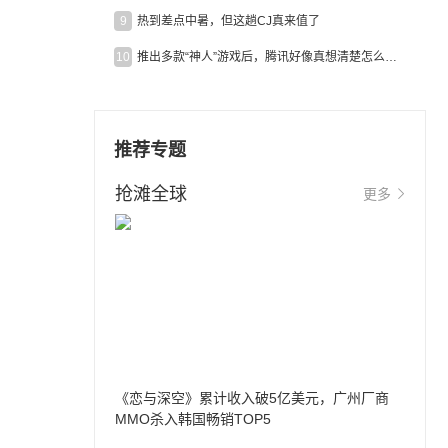
9
热到差点中暑，但这趟CJ真来值了
10
推出多款“神人”游戏后，腾讯好像真想清楚怎么做二次元了
推荐专题
抢滩全球
更多
《恋与深空》累计收入破5亿美元，广州厂商
MMO杀入韩国畅销TOP5