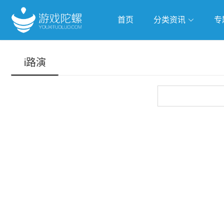
首页
分类资讯
专
抢滩全球
人工智能
武侠游
i路演
跨界Talk