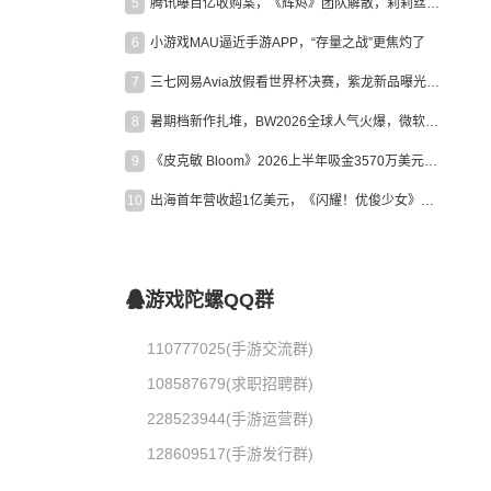
5
腾讯曝百亿收购案，《辉烬》团队解散，莉莉丝新作曝光｜陀螺周报
6
小游戏MAU逼近手游APP，“存量之战”更焦灼了
7
三七网易Avia放假看世界杯决赛，紫龙新品曝光，米哈游新作上线 | 陀螺周报
8
暑期档新作扎堆，BW2026全球人气火爆，微软XBOX大裁员|陀螺周报
9
《皮克敏 Bloom》2026上半年吸金3570万美元，中国台湾成最大市场
10
出海首年营收超1亿美元，《闪耀！优俊少女》美国市场占比达七成
游戏陀螺QQ群
110777025(手游交流群)
108587679(求职招聘群)
228523944(手游运营群)
128609517(手游发行群)