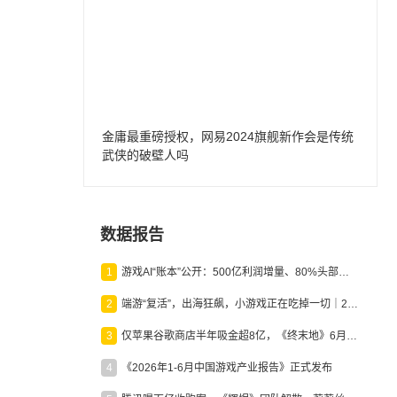
金庸最重磅授权，网易2024旗舰新作会是传统
武侠的破壁人吗
数据报告
1
游戏AI“账本”公开：500亿利润增量、80%头部入局，谁在闷声发财？
2
端游“复活”，出海狂飙，小游戏正在吃掉一切｜2026上半年产业报告
3
仅苹果谷歌商店半年吸金超8亿，《终末地》6月份收入显著回暖
4
《2026年1-6月中国游戏产业报告》正式发布