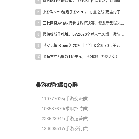
5
腾讯曝百亿收购案，《辉烬》团队解散，莉莉丝新作曝光｜陀螺周报
6
小游戏MAU逼近手游APP，“存量之战”更焦灼了
7
三七网易Avia放假看世界杯决赛，紫龙新品曝光，米哈游新作上线 | 陀螺周报
8
暑期档新作扎堆，BW2026全球人气火爆，微软XBOX大裁员|陀螺周报
9
《皮克敏 Bloom》2026上半年吸金3570万美元，中国台湾成最大市场
10
出海首年营收超1亿美元，《闪耀！优俊少女》美国市场占比达七成
游戏陀螺QQ群
110777025(手游交流群)
108587679(求职招聘群)
228523944(手游运营群)
128609517(手游发行群)