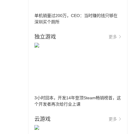
单机销量过200万，CEO：当时赚的钱只够在
深圳买个厕所
独立游戏
更多
3小时回本，开发14年登顶Steam畅销榜首，这
个开发者再次给行业上课
云游戏
更多