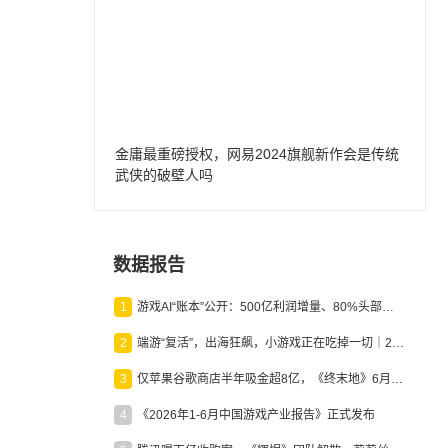
金庸最重磅授权，网易2024旗舰新作会是传统
武侠的破壁人吗
数据报告
1
游戏AI“账本”公开：500亿利润增量、80%头部入局，谁在闷声发财？
2
端游“复活”，出海狂飙，小游戏正在吃掉一切｜2026上半年产业报告
3
仅苹果谷歌商店半年吸金超8亿，《终末地》6月份收入显著回暖
4
《2026年1-6月中国游戏产业报告》正式发布