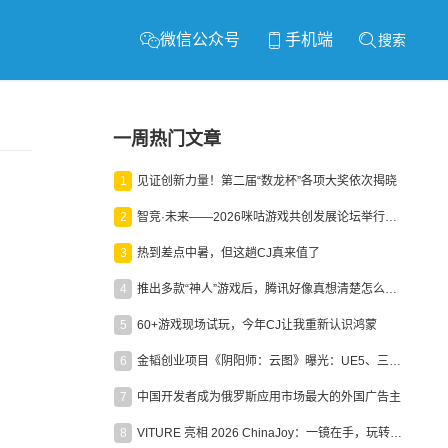
微信公众号
手机端
搜索
一周热门文章
1
见证创新力量！第二届“数龙杯”各项大奖依次揭晓
2
智竞·未来——2026咪咕游戏共创发展论坛举行：聚力精品内容、AI创作与电竞生态，共建高品质益智健康游戏社区
3
热到差点中暑，但这趟CJ真来值了
4
推出多款“神人”游戏后，腾讯好像真想清楚怎么做二次元了
5
60+游戏现场试玩，今年CJ让我重新认识鸿蒙
6
金韬创业项目《阴阳师：云图》曝光：UE5、三端互通、ARPG
7
中国开发者成为俄罗斯应用市场最大的外国广告主
8
VITURE 亮相 2026 ChinaJoy：一镜在手，玩转全场！