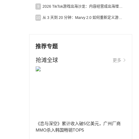
9
2026 TikTok游戏出海沙龙：内容经营成出海增长新引擎
10
从 3 天到 20 分钟：Marvy 2.0 如何重新定义游戏出海营销效率？
推荐专题
抢滩全球
更多
《恋与深空》累计收入破5亿美元，广州厂商
MMO杀入韩国畅销TOP5