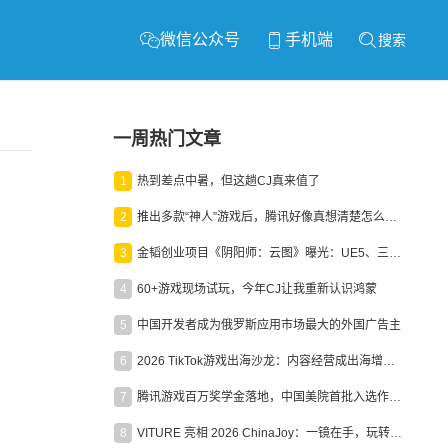
微信公众号
手机端
搜索
一周热门文章
1
热到差点中暑，但这趟CJ真来值了
2
推出多款“神人”游戏后，腾讯好像真想清楚怎么做二次元了
3
金韬创业项目《阴阳师：云图》曝光：UE5、三端互通、ARPG
4
60+游戏现场试玩，今年CJ让我重新认识鸿蒙
5
中国开发者成为俄罗斯应用市场最大的外国广告主
6
2026 TikTok游戏出海沙龙：内容经营成出海增长新引擎
7
腾讯游戏百万奖学金落地，中国美院首批入选作品获业内关注
8
VITURE 亮相 2026 ChinaJoy：一镜在手，玩转全场！