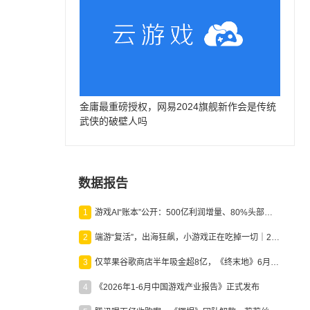
金庸最重磅授权，网易2024旗舰新作会是传统
武侠的破壁人吗
数据报告
1
游戏AI“账本”公开：500亿利润增量、80%头部入局，谁在闷声发财？
2
端游“复活”，出海狂飙，小游戏正在吃掉一切｜2026上半年产业报告
3
仅苹果谷歌商店半年吸金超8亿，《终末地》6月份收入显著回暖
4
《2026年1-6月中国游戏产业报告》正式发布