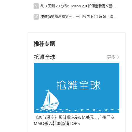
9
从 3 天到 20 分钟：Marvy 2.0 如何重新定义游戏出海营销效率？
10
冲进畅销榜总榜第三，一口气包下4个展馆，鹰角把嘉年华做爆了
推荐专题
抢滩全球
更多
《恋与深空》累计收入破5亿美元，广州厂商
MMO杀入韩国畅销TOP5