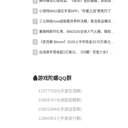
5
腾讯曝百亿收购案，《辉烬》团队解散，莉莉丝新作曝光｜陀螺周报
6
小游戏MAU逼近手游APP，“存量之战”更焦灼了
7
三七网易Avia放假看世界杯决赛，紫龙新品曝光，米哈游新作上线 | 陀螺周报
8
暑期档新作扎堆，BW2026全球人气火爆，微软XBOX大裁员|陀螺周报
9
《皮克敏 Bloom》2026上半年吸金3570万美元，中国台湾成最大市场
10
出海首年营收超1亿美元，《闪耀！优俊少女》美国市场占比达七成
游戏陀螺QQ群
110777025(手游交流群)
108587679(求职招聘群)
228523944(手游运营群)
128609517(手游发行群)