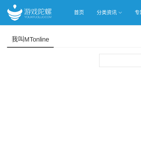
首页
分类资讯
专
抢滩全球
人工智能
武侠游
我叫MTonline
跨界Talk