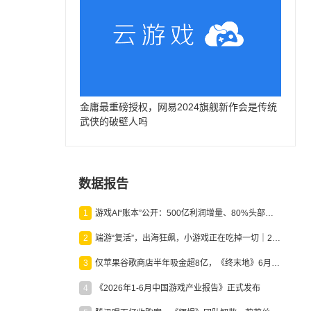
金庸最重磅授权，网易2024旗舰新作会是传统
武侠的破壁人吗
数据报告
1
游戏AI“账本”公开：500亿利润增量、80%头部入局，谁在闷声发财？
2
端游“复活”，出海狂飙，小游戏正在吃掉一切｜2026上半年产业报告
3
仅苹果谷歌商店半年吸金超8亿，《终末地》6月份收入显著回暖
4
《2026年1-6月中国游戏产业报告》正式发布