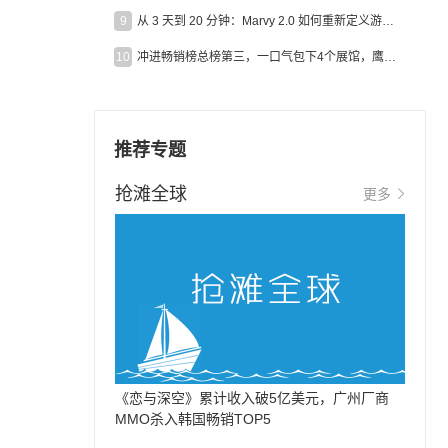
9
从 3 天到 20 分钟：Marvy 2.0 如何重新定义游戏出海营销效率？
10
冲进畅销榜总榜第三，一口气包下4个展馆，鹰角把嘉年华做爆了
推荐专题
抢滩全球
更多
《恋与深空》累计收入破5亿美元，广州厂商
MMO杀入韩国畅销TOP5