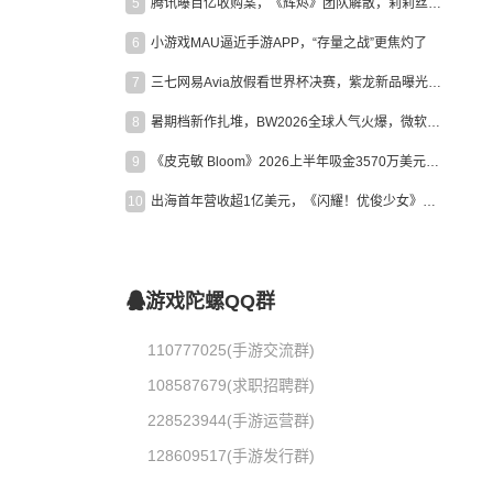
5
腾讯曝百亿收购案，《辉烬》团队解散，莉莉丝新作曝光｜陀螺周报
6
小游戏MAU逼近手游APP，“存量之战”更焦灼了
7
三七网易Avia放假看世界杯决赛，紫龙新品曝光，米哈游新作上线 | 陀螺周报
8
暑期档新作扎堆，BW2026全球人气火爆，微软XBOX大裁员|陀螺周报
9
《皮克敏 Bloom》2026上半年吸金3570万美元，中国台湾成最大市场
10
出海首年营收超1亿美元，《闪耀！优俊少女》美国市场占比达七成
游戏陀螺QQ群
110777025(手游交流群)
108587679(求职招聘群)
228523944(手游运营群)
128609517(手游发行群)