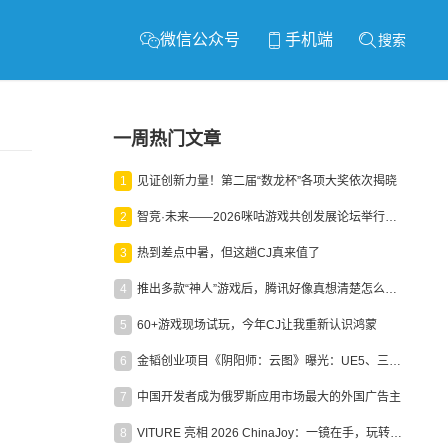
微信公众号
手机端
搜索
一周热门文章
1
见证创新力量！第二届“数龙杯”各项大奖依次揭晓
2
智竞·未来——2026咪咕游戏共创发展论坛举行：聚力精品内容、AI创作与电竞生态，共建高品质益智健康游戏社区
3
热到差点中暑，但这趟CJ真来值了
4
推出多款“神人”游戏后，腾讯好像真想清楚怎么做二次元了
5
60+游戏现场试玩，今年CJ让我重新认识鸿蒙
6
金韬创业项目《阴阳师：云图》曝光：UE5、三端互通、ARPG
7
中国开发者成为俄罗斯应用市场最大的外国广告主
8
VITURE 亮相 2026 ChinaJoy：一镜在手，玩转全场！