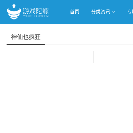
首页
分类资讯
专
抢滩全球
人工智能
武侠游
神仙也疯狂
跨界Talk