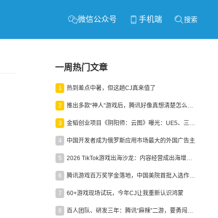
微信公众号
手机端
搜索
一周热门文章
1
热到差点中暑，但这趟CJ真来值了
2
推出多款“神人”游戏后，腾讯好像真想清楚怎么做二次元了
3
金韬创业项目《阴阳师：云图》曝光：UE5、三端互通、ARPG
4
中国开发者成为俄罗斯应用市场最大的外国广告主
5
2026 TikTok游戏出海沙龙：内容经营成出海增长新引擎
6
腾讯游戏百万奖学金落地，中国美院首批入选作品获业内关注
7
60+游戏现场试玩，今年CJ让我重新认识鸿蒙
8
百人团队、研发三年：腾讯“麻辣”二游，要勇闯男性恋爱市场