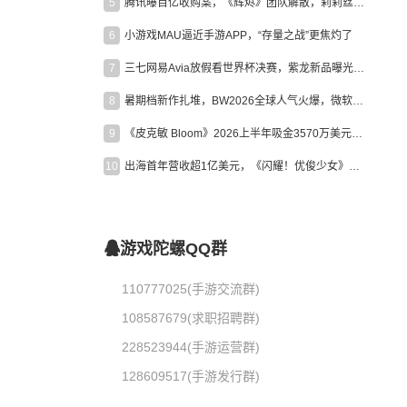
5
腾讯曝百亿收购案，《辉烬》团队解散，莉莉丝新作曝光｜陀螺周报
6
小游戏MAU逼近手游APP，“存量之战”更焦灼了
7
三七网易Avia放假看世界杯决赛，紫龙新品曝光，米哈游新作上线 | 陀螺周报
8
暑期档新作扎堆，BW2026全球人气火爆，微软XBOX大裁员|陀螺周报
9
《皮克敏 Bloom》2026上半年吸金3570万美元，中国台湾成最大市场
10
出海首年营收超1亿美元，《闪耀！优俊少女》美国市场占比达七成
游戏陀螺QQ群
110777025(手游交流群)
108587679(求职招聘群)
228523944(手游运营群)
128609517(手游发行群)