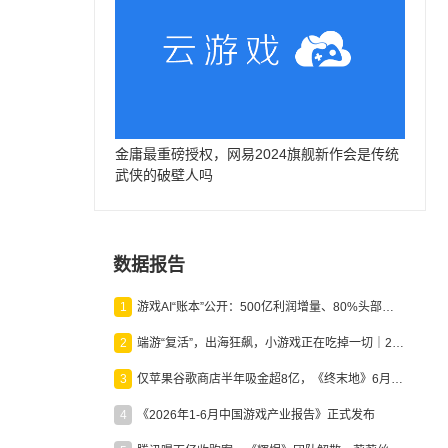
金庸最重磅授权，网易2024旗舰新作会是传统
武侠的破壁人吗
数据报告
1
游戏AI“账本”公开：500亿利润增量、80%头部入局，谁在闷声发财？
2
端游“复活”，出海狂飙，小游戏正在吃掉一切｜2026上半年产业报告
3
仅苹果谷歌商店半年吸金超8亿，《终末地》6月份收入显著回暖
4
《2026年1-6月中国游戏产业报告》正式发布