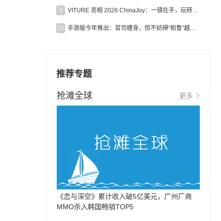
9
VITURE 亮相 2026 ChinaJoy：一镜在手，玩转全场！
10
手游版今年推出：官司缠身，但不妨碍“帕鲁”越来越火
推荐专题
抢滩全球
更多
《恋与深空》累计收入破5亿美元，广州厂商
MMO杀入韩国畅销TOP5