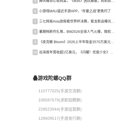
5
腾讯曝百亿收购案，《辉烬》团队解散，莉莉丝新作曝光｜陀螺周报
6
小游戏MAU逼近手游APP，“存量之战”更焦灼了
7
三七网易Avia放假看世界杯决赛，紫龙新品曝光，米哈游新作上线 | 陀螺周报
8
暑期档新作扎堆，BW2026全球人气火爆，微软XBOX大裁员|陀螺周报
9
《皮克敏 Bloom》2026上半年吸金3570万美元，中国台湾成最大市场
10
出海首年营收超1亿美元，《闪耀！优俊少女》美国市场占比达七成
游戏陀螺QQ群
110777025(手游交流群)
108587679(求职招聘群)
228523944(手游运营群)
128609517(手游发行群)