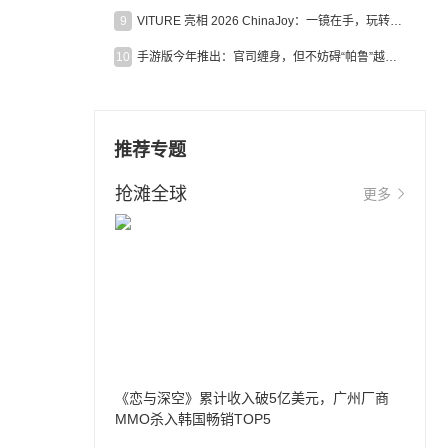
9
VITURE 亮相 2026 ChinaJoy：一镜在手，玩转全场！
10
手游版今年推出：官司缠身，但不妨碍“帕鲁”越来越火
推荐专题
抢滩全球
更多
《恋与深空》累计收入破5亿美元，广州厂商
MMO杀入韩国畅销TOP5