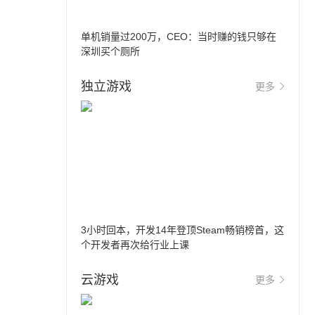
单机销量过200万，CEO：当时赚的钱只够在
深圳买个厕所
独立游戏
更多
3小时回本，开发14年登顶Steam畅销榜首，这
个开发者再次给行业上课
云游戏
更多