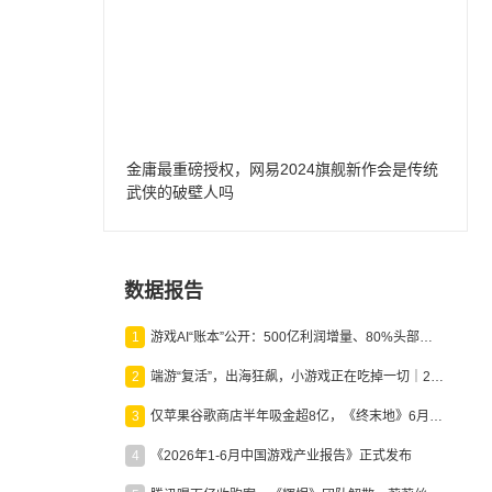
金庸最重磅授权，网易2024旗舰新作会是传统
武侠的破壁人吗
数据报告
1
游戏AI“账本”公开：500亿利润增量、80%头部入局，谁在闷声发财？
2
端游“复活”，出海狂飙，小游戏正在吃掉一切｜2026上半年产业报告
3
仅苹果谷歌商店半年吸金超8亿，《终末地》6月份收入显著回暖
4
《2026年1-6月中国游戏产业报告》正式发布