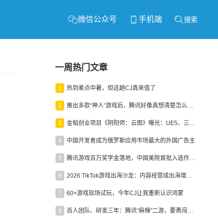
微信公众号
手机端
搜索
一周热门文章
1
热到差点中暑，但这趟CJ真来值了
2
推出多款“神人”游戏后，腾讯好像真想清楚怎么做二次元了
3
金韬创业项目《阴阳师：云图》曝光：UE5、三端互通、ARPG
4
中国开发者成为俄罗斯应用市场最大的外国广告主
5
腾讯游戏百万奖学金落地，中国美院首批入选作品获业内关注
6
2026 TikTok游戏出海沙龙：内容经营成出海增长新引擎
7
60+游戏现场试玩，今年CJ让我重新认识鸿蒙
8
百人团队、研发三年：腾讯“麻辣”二游，要勇闯男性恋爱市场