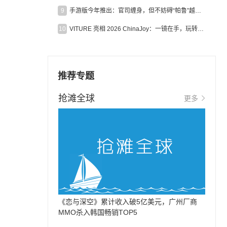
9
手游版今年推出：官司缠身，但不妨碍“帕鲁”越来越火
10
VITURE 亮相 2026 ChinaJoy：一镜在手，玩转全场！
推荐专题
抢滩全球
更多
《恋与深空》累计收入破5亿美元，广州厂商
MMO杀入韩国畅销TOP5