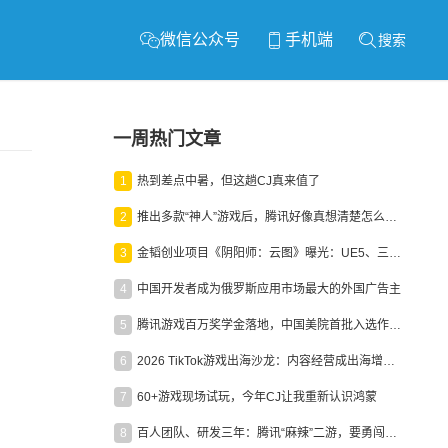
微信公众号
手机端
搜索
一周热门文章
1
热到差点中暑，但这趟CJ真来值了
2
推出多款“神人”游戏后，腾讯好像真想清楚怎么做二次元了
3
金韬创业项目《阴阳师：云图》曝光：UE5、三端互通、ARPG
4
中国开发者成为俄罗斯应用市场最大的外国广告主
5
腾讯游戏百万奖学金落地，中国美院首批入选作品获业内关注
6
2026 TikTok游戏出海沙龙：内容经营成出海增长新引擎
7
60+游戏现场试玩，今年CJ让我重新认识鸿蒙
8
百人团队、研发三年：腾讯“麻辣”二游，要勇闯男性恋爱市场