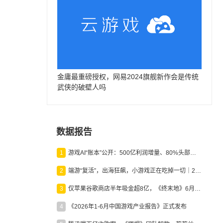
金庸最重磅授权，网易2024旗舰新作会是传统
武侠的破壁人吗
数据报告
1
游戏AI“账本”公开：500亿利润增量、80%头部入局，谁在闷声发财？
2
端游“复活”，出海狂飙，小游戏正在吃掉一切｜2026上半年产业报告
3
仅苹果谷歌商店半年吸金超8亿，《终末地》6月份收入显著回暖
4
《2026年1-6月中国游戏产业报告》正式发布