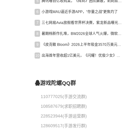
5
腾讯曝百亿收购案，《辉烬》团队解散，莉莉丝新作曝光｜陀螺周报
6
小游戏MAU逼近手游APP，“存量之战”更焦灼了
7
三七网易Avia放假看世界杯决赛，紫龙新品曝光，米哈游新作上线 | 陀螺周报
8
暑期档新作扎堆，BW2026全球人气火爆，微软XBOX大裁员|陀螺周报
9
《皮克敏 Bloom》2026上半年吸金3570万美元，中国台湾成最大市场
10
出海首年营收超1亿美元，《闪耀！优俊少女》美国市场占比达七成
游戏陀螺QQ群
110777025(手游交流群)
108587679(求职招聘群)
228523944(手游运营群)
128609517(手游发行群)