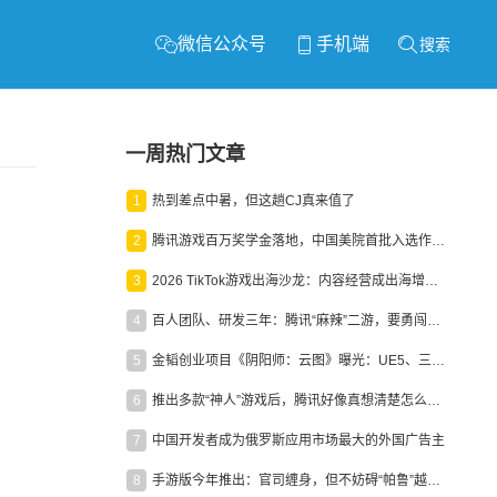
微信公众号
手机端
搜索
一周热门文章
1
热到差点中暑，但这趟CJ真来值了
2
腾讯游戏百万奖学金落地，中国美院首批入选作品获业内关注
3
2026 TikTok游戏出海沙龙：内容经营成出海增长新引擎
4
百人团队、研发三年：腾讯“麻辣”二游，要勇闯男性恋爱市场
5
金韬创业项目《阴阳师：云图》曝光：UE5、三端互通、ARPG
6
推出多款“神人”游戏后，腾讯好像真想清楚怎么做二次元了
7
中国开发者成为俄罗斯应用市场最大的外国广告主
8
手游版今年推出：官司缠身，但不妨碍“帕鲁”越来越火