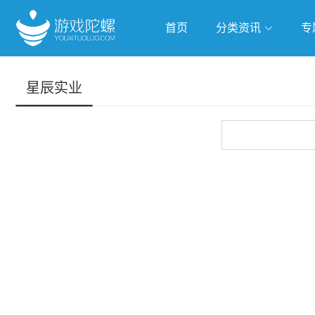
首页
分类资讯
专
抢滩全球
人工智能
武侠游
星辰实业
跨界Talk