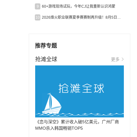
9
60+游戏现场试玩，今年CJ让我重新认识鸿蒙
10
2026烽火职业联赛夏季赛赛制再升级！8月5日起24支战队集结开战！
推荐专题
抢滩全球
更多
《恋与深空》累计收入破5亿美元，广州厂商
MMO杀入韩国畅销TOP5