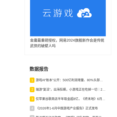
金庸最重磅授权，网易2024旗舰新作会是传统
武侠的破壁人吗
数据报告
1
游戏AI“账本”公开：500亿利润增量、80%头部入局，谁在闷声发财？
2
端游“复活”，出海狂飙，小游戏正在吃掉一切｜2026上半年产业报告
3
仅苹果谷歌商店半年吸金超8亿，《终末地》6月份收入显著回暖
4
《2026年1-6月中国游戏产业报告》正式发布