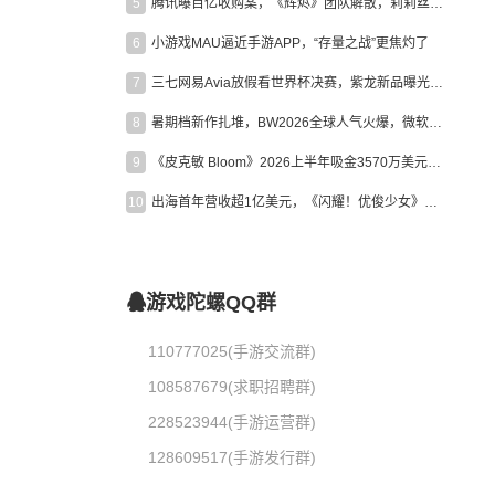
5
腾讯曝百亿收购案，《辉烬》团队解散，莉莉丝新作曝光｜陀螺周报
6
小游戏MAU逼近手游APP，“存量之战”更焦灼了
7
三七网易Avia放假看世界杯决赛，紫龙新品曝光，米哈游新作上线 | 陀螺周报
8
暑期档新作扎堆，BW2026全球人气火爆，微软XBOX大裁员|陀螺周报
9
《皮克敏 Bloom》2026上半年吸金3570万美元，中国台湾成最大市场
10
出海首年营收超1亿美元，《闪耀！优俊少女》美国市场占比达七成
游戏陀螺QQ群
110777025(手游交流群)
108587679(求职招聘群)
228523944(手游运营群)
128609517(手游发行群)