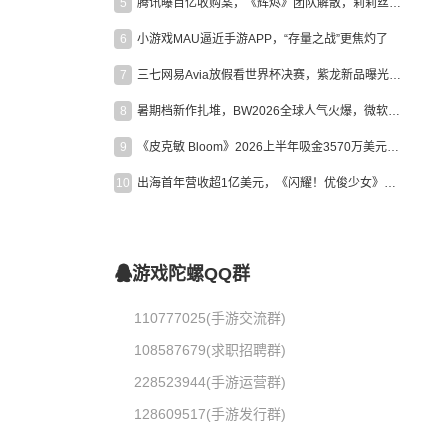
5
腾讯曝百亿收购案，《辉烬》团队解散，莉莉丝新作曝光｜陀螺周报
6
小游戏MAU逼近手游APP，“存量之战”更焦灼了
7
三七网易Avia放假看世界杯决赛，紫龙新品曝光，米哈游新作上线 | 陀螺周报
8
暑期档新作扎堆，BW2026全球人气火爆，微软XBOX大裁员|陀螺周报
9
《皮克敏 Bloom》2026上半年吸金3570万美元，中国台湾成最大市场
10
出海首年营收超1亿美元，《闪耀！优俊少女》美国市场占比达七成
游戏陀螺QQ群
110777025(手游交流群)
108587679(求职招聘群)
228523944(手游运营群)
128609517(手游发行群)