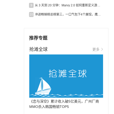
9
从 3 天到 20 分钟：Marvy 2.0 如何重新定义游戏出海营销效率？
10
冲进畅销榜总榜第三，一口气包下4个展馆，鹰角把嘉年华做爆了
推荐专题
抢滩全球
更多
《恋与深空》累计收入破5亿美元，广州厂商
MMO杀入韩国畅销TOP5