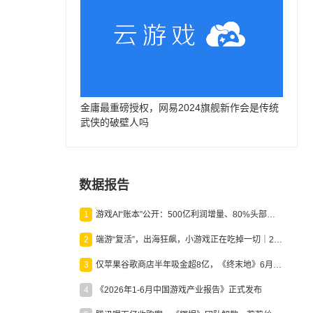
金庸最重磅授权，网易2024旗舰新作会是传统
武侠的破壁人吗
数据报告
1
游戏AI“账本”公开：500亿利润增量、80%头部入局，谁在闷声发财？
2
端游“复活”，出海狂飙，小游戏正在吃掉一切｜2026上半年产业报告
3
仅苹果谷歌商店半年吸金超8亿，《终末地》6月份收入显著回暖
4
《2026年1-6月中国游戏产业报告》正式发布