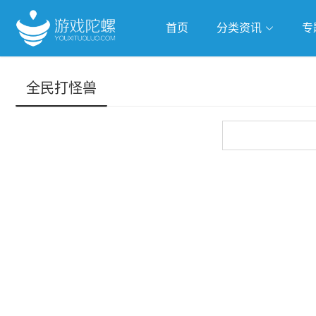
首页
分类资讯
专
抢滩全球
人工智能
武侠游
全民打怪兽
跨界Talk