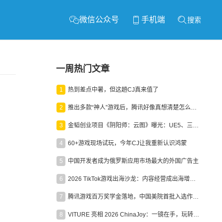
微信公众号
手机端
搜索
一周热门文章
1
热到差点中暑，但这趟CJ真来值了
2
推出多款“神人”游戏后，腾讯好像真想清楚怎么做二次元了
3
金韬创业项目《阴阳师：云图》曝光：UE5、三端互通、ARPG
4
60+游戏现场试玩，今年CJ让我重新认识鸿蒙
5
中国开发者成为俄罗斯应用市场最大的外国广告主
6
2026 TikTok游戏出海沙龙：内容经营成出海增长新引擎
7
腾讯游戏百万奖学金落地，中国美院首批入选作品获业内关注
8
VITURE 亮相 2026 ChinaJoy：一镜在手，玩转全场！