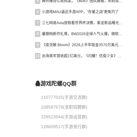
5
腾讯曝百亿收购案，《辉烬》团队解散，莉莉丝新作曝光｜陀螺周报
6
小游戏MAU逼近手游APP，“存量之战”更焦灼了
7
三七网易Avia放假看世界杯决赛，紫龙新品曝光，米哈游新作上线 | 陀螺周报
8
暑期档新作扎堆，BW2026全球人气火爆，微软XBOX大裁员|陀螺周报
9
《皮克敏 Bloom》2026上半年吸金3570万美元，中国台湾成最大市场
10
出海首年营收超1亿美元，《闪耀！优俊少女》美国市场占比达七成
游戏陀螺QQ群
110777025(手游交流群)
108587679(求职招聘群)
228523944(手游运营群)
128609517(手游发行群)