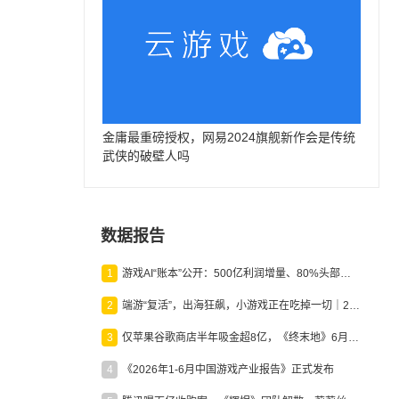
金庸最重磅授权，网易2024旗舰新作会是传统
武侠的破壁人吗
数据报告
1
游戏AI“账本”公开：500亿利润增量、80%头部入局，谁在闷声发财？
2
端游“复活”，出海狂飙，小游戏正在吃掉一切｜2026上半年产业报告
3
仅苹果谷歌商店半年吸金超8亿，《终末地》6月份收入显著回暖
4
《2026年1-6月中国游戏产业报告》正式发布