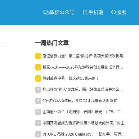
微信公众号
手机端
搜索
一周热门文章
1
见证创新力量！第二届“数龙杯”各项大奖依次揭晓
2
智竞·未来——2026咪咕游戏共创发展论坛举行：聚力精品内容、AI创作与电竞生态，共建高品质益智健康游戏社区
3
热到差点中暑，但这趟CJ真来值了
4
推出多款“神人”游戏后，腾讯好像真想清楚怎么做二次元了
5
60+游戏现场试玩，今年CJ让我重新认识鸿蒙
6
金韬创业项目《阴阳师：云图》曝光：UE5、三端互通、ARPG
7
中国开发者成为俄罗斯应用市场最大的外国广告主
8
VITURE 亮相 2026 ChinaJoy：一镜在手，玩转全场！