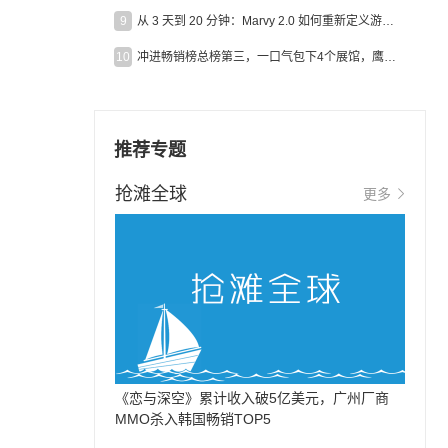
9
从 3 天到 20 分钟：Marvy 2.0 如何重新定义游戏出海营销效率？
10
冲进畅销榜总榜第三，一口气包下4个展馆，鹰角把嘉年华做爆了
推荐专题
抢滩全球
更多
《恋与深空》累计收入破5亿美元，广州厂商
MMO杀入韩国畅销TOP5