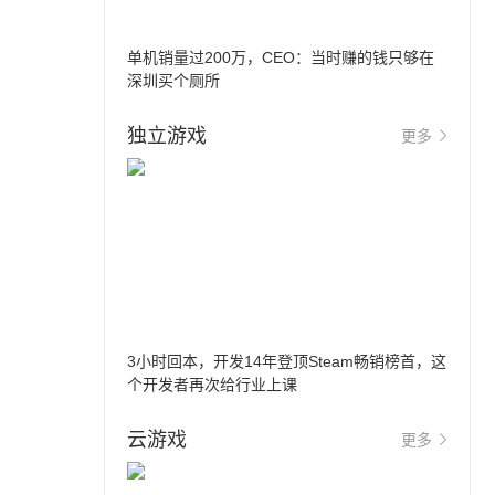
单机销量过200万，CEO：当时赚的钱只够在
深圳买个厕所
独立游戏
更多
3小时回本，开发14年登顶Steam畅销榜首，这
个开发者再次给行业上课
云游戏
更多