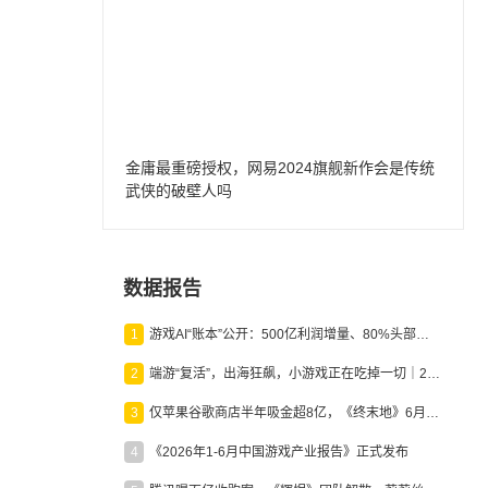
金庸最重磅授权，网易2024旗舰新作会是传统
武侠的破壁人吗
数据报告
1
游戏AI“账本”公开：500亿利润增量、80%头部入局，谁在闷声发财？
2
端游“复活”，出海狂飙，小游戏正在吃掉一切｜2026上半年产业报告
3
仅苹果谷歌商店半年吸金超8亿，《终末地》6月份收入显著回暖
4
《2026年1-6月中国游戏产业报告》正式发布