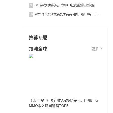
9
60+游戏现场试玩，今年CJ让我重新认识鸿蒙
10
2026烽火职业联赛夏季赛赛制再升级！8月5日起24支战队集结开战！
推荐专题
抢滩全球
更多
《恋与深空》累计收入破5亿美元，广州厂商
MMO杀入韩国畅销TOP5