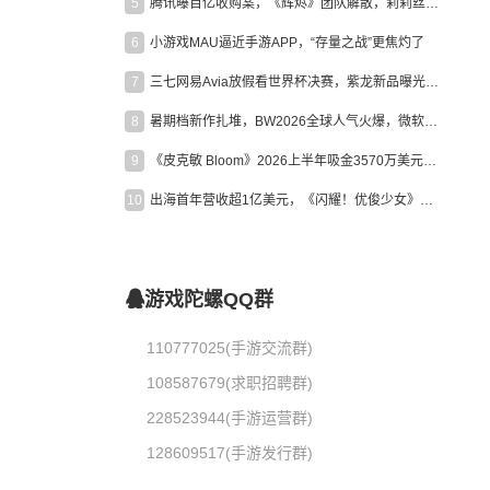
5
腾讯曝百亿收购案，《辉烬》团队解散，莉莉丝新作曝光｜陀螺周报
6
小游戏MAU逼近手游APP，“存量之战”更焦灼了
7
三七网易Avia放假看世界杯决赛，紫龙新品曝光，米哈游新作上线 | 陀螺周报
8
暑期档新作扎堆，BW2026全球人气火爆，微软XBOX大裁员|陀螺周报
9
《皮克敏 Bloom》2026上半年吸金3570万美元，中国台湾成最大市场
10
出海首年营收超1亿美元，《闪耀！优俊少女》美国市场占比达七成
游戏陀螺QQ群
110777025(手游交流群)
108587679(求职招聘群)
228523944(手游运营群)
128609517(手游发行群)