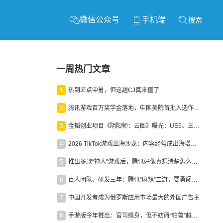
微信公众号
手机端
搜索
一周热门文章
1
热到差点中暑，但这趟CJ真来值了
2
腾讯游戏百万奖学金落地，中国美院首批入选作品获业内关注
3
金韬创业项目《阴阳师：云图》曝光：UE5、三端互通、ARPG
4
2026 TikTok游戏出海沙龙：内容经营成出海增长新引擎
5
推出多款“神人”游戏后，腾讯好像真想清楚怎么做二次元了
6
百人团队、研发三年：腾讯“麻辣”二游，要勇闯男性恋爱市场
7
中国开发者成为俄罗斯应用市场最大的外国广告主
8
手游版今年推出：官司缠身，但不妨碍“帕鲁”越来越火