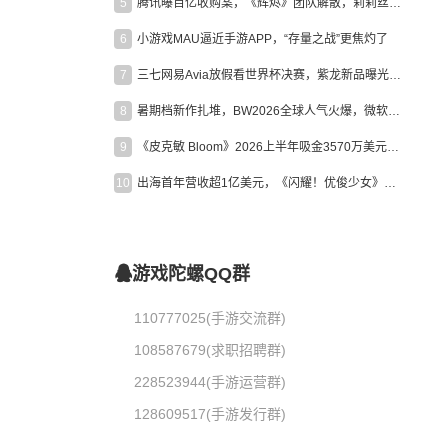
5
腾讯曝百亿收购案，《辉烬》团队解散，莉莉丝新作曝光｜陀螺周报
6
小游戏MAU逼近手游APP，“存量之战”更焦灼了
7
三七网易Avia放假看世界杯决赛，紫龙新品曝光，米哈游新作上线 | 陀螺周报
8
暑期档新作扎堆，BW2026全球人气火爆，微软XBOX大裁员|陀螺周报
9
《皮克敏 Bloom》2026上半年吸金3570万美元，中国台湾成最大市场
10
出海首年营收超1亿美元，《闪耀！优俊少女》美国市场占比达七成
游戏陀螺QQ群
110777025(手游交流群)
108587679(求职招聘群)
228523944(手游运营群)
128609517(手游发行群)