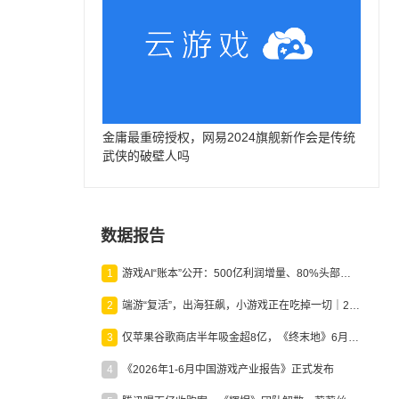
金庸最重磅授权，网易2024旗舰新作会是传统
武侠的破壁人吗
数据报告
1
游戏AI“账本”公开：500亿利润增量、80%头部入局，谁在闷声发财？
2
端游“复活”，出海狂飙，小游戏正在吃掉一切｜2026上半年产业报告
3
仅苹果谷歌商店半年吸金超8亿，《终末地》6月份收入显著回暖
4
《2026年1-6月中国游戏产业报告》正式发布