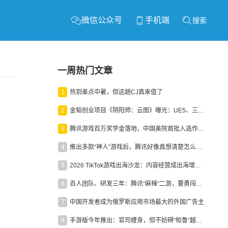
微信公众号
手机端
搜索
一周热门文章
1
热到差点中暑，但这趟CJ真来值了
2
金韬创业项目《阴阳师：云图》曝光：UE5、三端互通、ARPG
3
腾讯游戏百万奖学金落地，中国美院首批入选作品获业内关注
4
推出多款“神人”游戏后，腾讯好像真想清楚怎么做二次元了
5
2026 TikTok游戏出海沙龙：内容经营成出海增长新引擎
6
百人团队、研发三年：腾讯“麻辣”二游，要勇闯男性恋爱市场
7
中国开发者成为俄罗斯应用市场最大的外国广告主
8
手游版今年推出：官司缠身，但不妨碍“帕鲁”越来越火