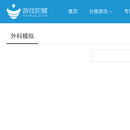
首页
分类资讯
专
抢滩全球
人工智能
武侠游
外科模拟
跨界Talk