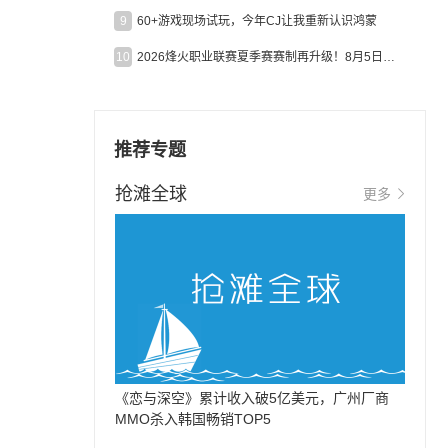
9
60+游戏现场试玩，今年CJ让我重新认识鸿蒙
10
2026烽火职业联赛夏季赛赛制再升级！8月5日起24支战队集结开战！
推荐专题
抢滩全球
更多
《恋与深空》累计收入破5亿美元，广州厂商
MMO杀入韩国畅销TOP5