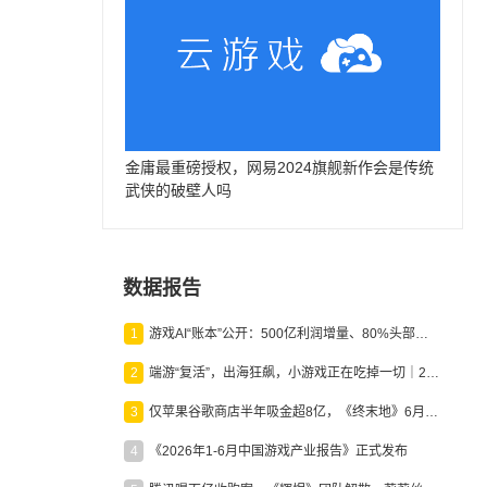
金庸最重磅授权，网易2024旗舰新作会是传统
武侠的破壁人吗
数据报告
1
游戏AI“账本”公开：500亿利润增量、80%头部入局，谁在闷声发财？
2
端游“复活”，出海狂飙，小游戏正在吃掉一切｜2026上半年产业报告
3
仅苹果谷歌商店半年吸金超8亿，《终末地》6月份收入显著回暖
4
《2026年1-6月中国游戏产业报告》正式发布