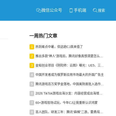
微信公众号
手机端
搜索
一周热门文章
1
热到差点中暑，但这趟CJ真来值了
2
推出多款“神人”游戏后，腾讯好像真想清楚怎么做二次元了
3
金韬创业项目《阴阳师：云图》曝光：UE5、三端互通、ARPG
4
中国开发者成为俄罗斯应用市场最大的外国广告主
5
腾讯游戏百万奖学金落地，中国美院首批入选作品获业内关注
6
2026 TikTok游戏出海沙龙：内容经营成出海增长新引擎
7
60+游戏现场试玩，今年CJ让我重新认识鸿蒙
8
百人团队、研发三年：腾讯“麻辣”二游，要勇闯男性恋爱市场