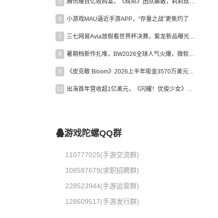
5
腾讯曝百亿收购案，《辉烬》团队解散，莉莉丝新作曝光｜陀螺周报
6
小游戏MAU逼近手游APP，“存量之战”更焦灼了
7
三七网易Avia放假看世界杯决赛，紫龙新品曝光，米哈游新作上线 | 陀螺周报
8
暑期档新作扎堆，BW2026全球人气火爆，微软XBOX大裁员|陀螺周报
9
《皮克敏 Bloom》2026上半年吸金3570万美元，中国台湾成最大市场
10
出海首年营收超1亿美元，《闪耀！优俊少女》美国市场占比达七成
游戏陀螺QQ群
110777025(手游交流群)
108587679(求职招聘群)
228523944(手游运营群)
128609517(手游发行群)