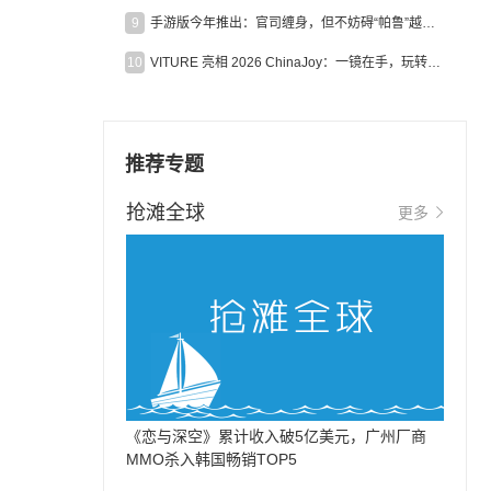
9
手游版今年推出：官司缠身，但不妨碍“帕鲁”越来越火
10
VITURE 亮相 2026 ChinaJoy：一镜在手，玩转全场！
推荐专题
抢滩全球
更多
《恋与深空》累计收入破5亿美元，广州厂商
MMO杀入韩国畅销TOP5