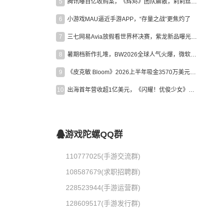
5
腾讯曝百亿收购案，《辉烬》团队解散，莉莉丝新作曝光｜陀螺周报
6
小游戏MAU逼近手游APP，“存量之战”更焦灼了
7
三七网易Avia放假看世界杯决赛，紫龙新品曝光，米哈游新作上线 | 陀螺周报
8
暑期档新作扎堆，BW2026全球人气火爆，微软XBOX大裁员|陀螺周报
9
《皮克敏 Bloom》2026上半年吸金3570万美元，中国台湾成最大市场
10
出海首年营收超1亿美元，《闪耀！优俊少女》美国市场占比达七成
游戏陀螺QQ群
110777025(手游交流群)
108587679(求职招聘群)
228523944(手游运营群)
128609517(手游发行群)