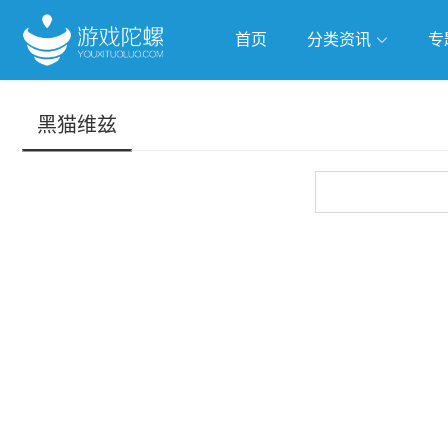
首页
分类资讯
专
抢滩全球
人工智能
武侠游
黑猫维兹
跨界Talk