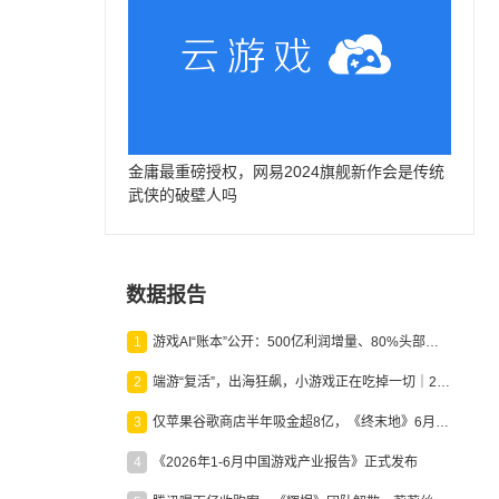
金庸最重磅授权，网易2024旗舰新作会是传统
武侠的破壁人吗
数据报告
1
游戏AI“账本”公开：500亿利润增量、80%头部入局，谁在闷声发财？
2
端游“复活”，出海狂飙，小游戏正在吃掉一切｜2026上半年产业报告
3
仅苹果谷歌商店半年吸金超8亿，《终末地》6月份收入显著回暖
4
《2026年1-6月中国游戏产业报告》正式发布