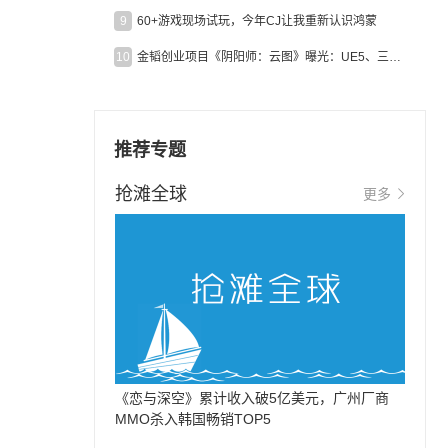
9
60+游戏现场试玩，今年CJ让我重新认识鸿蒙
10
金韬创业项目《阴阳师：云图》曝光：UE5、三端互通、ARPG
推荐专题
抢滩全球
更多
《恋与深空》累计收入破5亿美元，广州厂商
MMO杀入韩国畅销TOP5