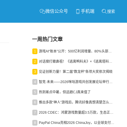
微信公众号
手机端
搜索
一周热门文章
1
游戏AI“账本”公开：500亿利润增量、80%头部入局，谁在闷声发财？
2
对话搜打撤鼻祖！《逃离鸭科夫》×《逃离塔科夫》官方线下沙龙落幕
3
见证创新力量！第二届“数龙杯”各项大奖依次揭晓
4
智竞·未来——2026咪咕游戏共创发展论坛举行：聚力精品内容、AI创作与电竞生态，共建高品质益智健康游戏社区
5
热到差点中暑，但这趟CJ真来值了
6
推出多款“神人”游戏后，腾讯好像真想清楚怎么做二次元了
7
2026 CDEC：鸿蒙游戏数量超3.5万款，生态正循环加速产业高质量发展
8
PayPal China亮相2026 ChinaJoy，以全球支付能力助力中国游戏企业深化全球运营