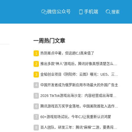
微信公众号
手机端
搜索
一周热门文章
1
热到差点中暑，但这趟CJ真来值了
2
推出多款“神人”游戏后，腾讯好像真想清楚怎么做二次元了
3
金韬创业项目《阴阳师：云图》曝光：UE5、三端互通、ARPG
4
中国开发者成为俄罗斯应用市场最大的外国广告主
5
2026 TikTok游戏出海沙龙：内容经营成出海增长新引擎
6
腾讯游戏百万奖学金落地，中国美院首批入选作品获业内关注
7
60+游戏现场试玩，今年CJ让我重新认识鸿蒙
8
百人团队、研发三年：腾讯“麻辣”二游，要勇闯男性恋爱市场