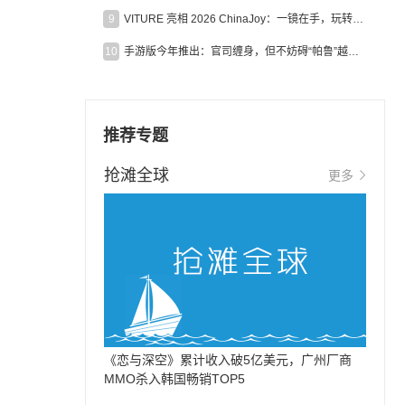
9
VITURE 亮相 2026 ChinaJoy：一镜在手，玩转全场！
10
手游版今年推出：官司缠身，但不妨碍“帕鲁”越来越火
推荐专题
抢滩全球
更多
《恋与深空》累计收入破5亿美元，广州厂商
MMO杀入韩国畅销TOP5