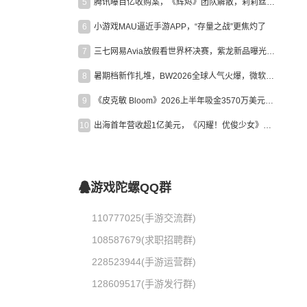
5
腾讯曝百亿收购案，《辉烬》团队解散，莉莉丝新作曝光｜陀螺周报
6
小游戏MAU逼近手游APP，“存量之战”更焦灼了
7
三七网易Avia放假看世界杯决赛，紫龙新品曝光，米哈游新作上线 | 陀螺周报
8
暑期档新作扎堆，BW2026全球人气火爆，微软XBOX大裁员|陀螺周报
9
《皮克敏 Bloom》2026上半年吸金3570万美元，中国台湾成最大市场
10
出海首年营收超1亿美元，《闪耀！优俊少女》美国市场占比达七成
游戏陀螺QQ群
110777025(手游交流群)
108587679(求职招聘群)
228523944(手游运营群)
128609517(手游发行群)