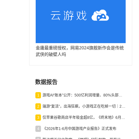
金庸最重磅授权，网易2024旗舰新作会是传统
武侠的破壁人吗
数据报告
1
游戏AI“账本”公开：500亿利润增量、80%头部入局，谁在闷声发财？
2
端游“复活”，出海狂飙，小游戏正在吃掉一切｜2026上半年产业报告
3
仅苹果谷歌商店半年吸金超8亿，《终末地》6月份收入显著回暖
4
《2026年1-6月中国游戏产业报告》正式发布