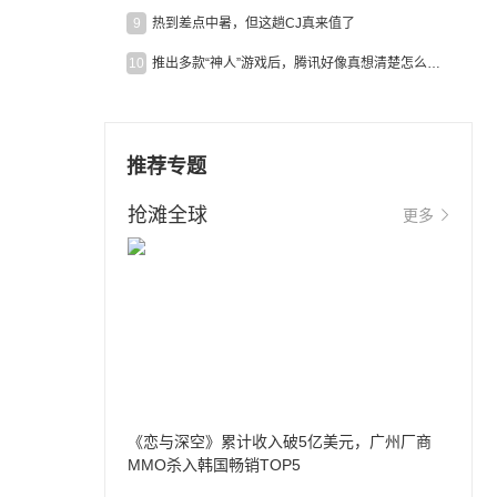
9
热到差点中暑，但这趟CJ真来值了
10
推出多款“神人”游戏后，腾讯好像真想清楚怎么做二次元了
推荐专题
抢滩全球
更多
《恋与深空》累计收入破5亿美元，广州厂商
MMO杀入韩国畅销TOP5