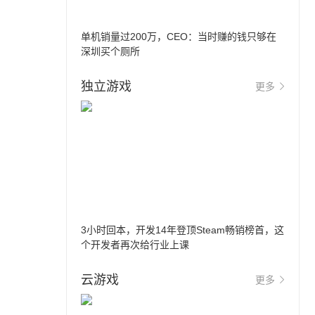
单机销量过200万，CEO：当时赚的钱只够在
深圳买个厕所
独立游戏
更多
3小时回本，开发14年登顶Steam畅销榜首，这
个开发者再次给行业上课
云游戏
更多