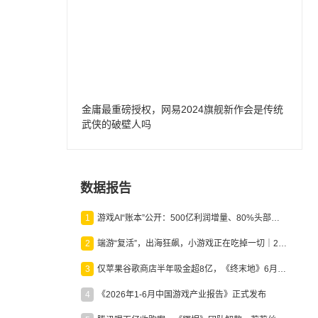
金庸最重磅授权，网易2024旗舰新作会是传统
武侠的破壁人吗
数据报告
1
游戏AI“账本”公开：500亿利润增量、80%头部入局，谁在闷声发财？
2
端游“复活”，出海狂飙，小游戏正在吃掉一切｜2026上半年产业报告
3
仅苹果谷歌商店半年吸金超8亿，《终末地》6月份收入显著回暖
4
《2026年1-6月中国游戏产业报告》正式发布