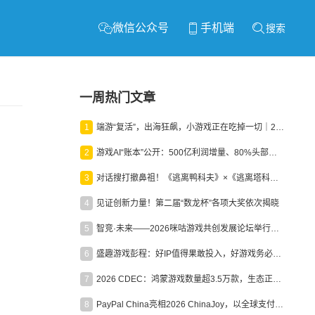
微信公众号
手机端
搜索
一周热门文章
1
端游“复活”，出海狂飙，小游戏正在吃掉一切｜2026上半年产业报告
2
游戏AI“账本”公开：500亿利润增量、80%头部入局，谁在闷声发财？
3
对话搜打撤鼻祖！《逃离鸭科夫》×《逃离塔科夫》官方线下沙龙落幕
4
见证创新力量！第二届“数龙杯”各项大奖依次揭晓
5
智竞·未来——2026咪咕游戏共创发展论坛举行：聚力精品内容、AI创作与电竞生态，共建高品质益智健康游戏社区
6
盛趣游戏彭程：好IP值得果敢投入，好游戏务必长效经营
7
2026 CDEC：鸿蒙游戏数量超3.5万款，生态正循环加速产业高质量发展
8
PayPal China亮相2026 ChinaJoy，以全球支付能力助力中国游戏企业深化全球运营