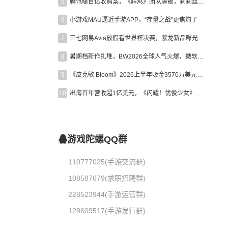
5
腾讯曝百亿收购案，《辉烬》团队解散，莉莉丝新作曝光｜陀螺周报
6
小游戏MAU逼近手游APP，“存量之战”更焦灼了
7
三七网易Avia放假看世界杯决赛，紫龙新品曝光，米哈游新作上线 | 陀螺周报
8
暑期档新作扎堆，BW2026全球人气火爆，微软XBOX大裁员|陀螺周报
9
《皮克敏 Bloom》2026上半年吸金3570万美元，中国台湾成最大市场
10
出海首年营收超1亿美元，《闪耀！优俊少女》美国市场占比达七成
游戏陀螺QQ群
110777025(手游交流群)
108587679(求职招聘群)
228523944(手游运营群)
128609517(手游发行群)