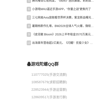
5
腾讯曝百亿收购案，《辉烬》团队解散，莉莉丝新作曝光｜陀螺周报
6
小游戏MAU逼近手游APP，“存量之战”更焦灼了
7
三七网易Avia放假看世界杯决赛，紫龙新品曝光，米哈游新作上线 | 陀螺周报
8
暑期档新作扎堆，BW2026全球人气火爆，微软XBOX大裁员|陀螺周报
9
《皮克敏 Bloom》2026上半年吸金3570万美元，中国台湾成最大市场
10
出海首年营收超1亿美元，《闪耀！优俊少女》美国市场占比达七成
游戏陀螺QQ群
110777025(手游交流群)
108587679(求职招聘群)
228523944(手游运营群)
128609517(手游发行群)