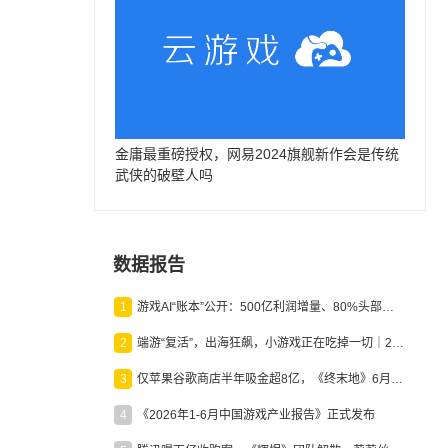
金庸最重磅授权，网易2024旗舰新作会是传统
武侠的破壁人吗
数据报告
1
游戏AI“账本”公开：500亿利润增量、80%头部入局，谁在闷声发财？
2
端游“复活”，出海狂飙，小游戏正在吃掉一切｜2026上半年产业报告
3
仅苹果谷歌商店半年吸金超8亿，《终末地》6月份收入显著回暖
4
《2026年1-6月中国游戏产业报告》正式发布