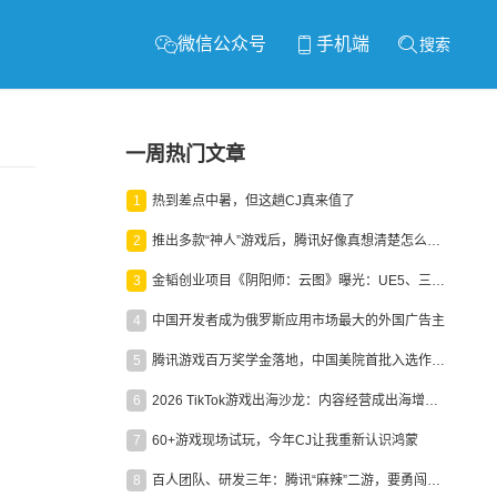
微信公众号
手机端
搜索
一周热门文章
1
热到差点中暑，但这趟CJ真来值了
2
推出多款“神人”游戏后，腾讯好像真想清楚怎么做二次元了
3
金韬创业项目《阴阳师：云图》曝光：UE5、三端互通、ARPG
4
中国开发者成为俄罗斯应用市场最大的外国广告主
5
腾讯游戏百万奖学金落地，中国美院首批入选作品获业内关注
6
2026 TikTok游戏出海沙龙：内容经营成出海增长新引擎
7
60+游戏现场试玩，今年CJ让我重新认识鸿蒙
8
百人团队、研发三年：腾讯“麻辣”二游，要勇闯男性恋爱市场