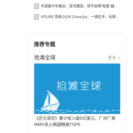
9
手游版今年推出：官司缠身，但不妨碍“帕鲁”越来越火
10
VITURE 亮相 2026 ChinaJoy：一镜在手，玩转全场！
推荐专题
抢滩全球
更多
《恋与深空》累计收入破5亿美元，广州厂商
MMO杀入韩国畅销TOP5