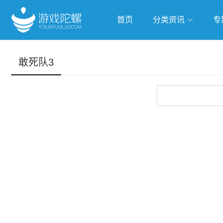
首页
分类资讯
专
抢滩全球
人工智能
武侠游
敢死队3
跨界Talk