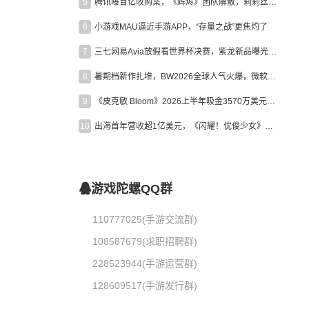
5
腾讯曝百亿收购案，《辉烬》团队解散，莉莉丝新作曝光｜陀螺周报
6
小游戏MAU逼近手游APP，“存量之战”更焦灼了
7
三七网易Avia放假看世界杯决赛，紫龙新品曝光，米哈游新作上线 | 陀螺周报
8
暑期档新作扎堆，BW2026全球人气火爆，微软XBOX大裁员|陀螺周报
9
《皮克敏 Bloom》2026上半年吸金3570万美元，中国台湾成最大市场
10
出海首年营收超1亿美元，《闪耀！优俊少女》美国市场占比达七成
游戏陀螺QQ群
110777025(手游交流群)
108587679(求职招聘群)
228523944(手游运营群)
128609517(手游发行群)