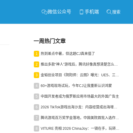
微信公众号
手机端
搜索
一周热门文章
1
热到差点中暑，但这趟CJ真来值了
2
推出多款“神人”游戏后，腾讯好像真想清楚怎么做二次元了
3
金韬创业项目《阴阳师：云图》曝光：UE5、三端互通、ARPG
4
60+游戏现场试玩，今年CJ让我重新认识鸿蒙
5
中国开发者成为俄罗斯应用市场最大的外国广告主
6
2026 TikTok游戏出海沙龙：内容经营成出海增长新引擎
7
腾讯游戏百万奖学金落地，中国美院首批入选作品获业内关注
8
VITURE 亮相 2026 ChinaJoy：一镜在手，玩转全场！