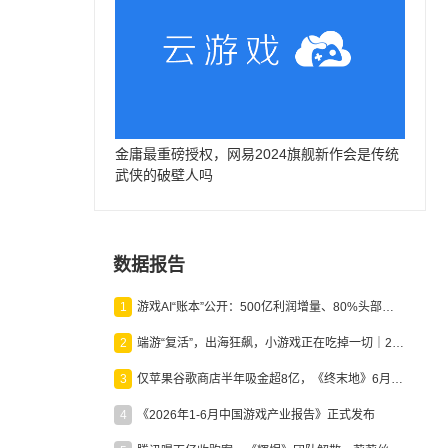
金庸最重磅授权，网易2024旗舰新作会是传统
武侠的破壁人吗
数据报告
1
游戏AI“账本”公开：500亿利润增量、80%头部入局，谁在闷声发财？
2
端游“复活”，出海狂飙，小游戏正在吃掉一切｜2026上半年产业报告
3
仅苹果谷歌商店半年吸金超8亿，《终末地》6月份收入显著回暖
4
《2026年1-6月中国游戏产业报告》正式发布