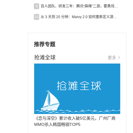
9
百人团队、研发三年：腾讯“麻辣”二游，要勇闯男性恋爱市场
10
从 3 天到 20 分钟：Marvy 2.0 如何重新定义游戏出海营销效率？
推荐专题
抢滩全球
更多
《恋与深空》累计收入破5亿美元，广州厂商
MMO杀入韩国畅销TOP5