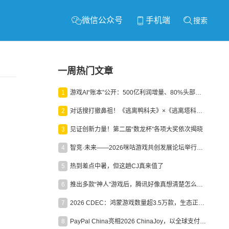
微信公众号
手机端
搜索
一周热门文章
1
游戏AI“账本”公开：500亿利润增量、80%头部入局，谁在闷声发财？
2
对话搜打撤鼻祖！《逃离鸭科夫》×《逃离塔科夫》官方线下沙龙落幕
3
见证创新力量！第二届“数龙杯”各项大奖依次揭晓
4
智竞·未来——2026咪咕游戏共创发展论坛举行：聚力精品内容、AI创作与电竞生态，共建高品质益智健康游戏社区
5
热到差点中暑，但这趟CJ真来值了
6
推出多款“神人”游戏后，腾讯好像真想清楚怎么做二次元了
7
2026 CDEC：鸿蒙游戏数量超3.5万款，生态正循环加速产业高质量发展
8
PayPal China亮相2026 ChinaJoy，以全球支付能力助力中国游戏企业深化全球运营