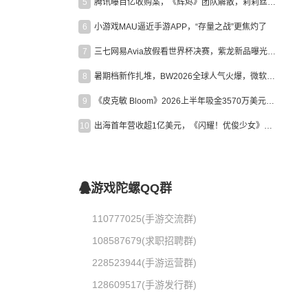
5
腾讯曝百亿收购案，《辉烬》团队解散，莉莉丝新作曝光｜陀螺周报
6
小游戏MAU逼近手游APP，“存量之战”更焦灼了
7
三七网易Avia放假看世界杯决赛，紫龙新品曝光，米哈游新作上线 | 陀螺周报
8
暑期档新作扎堆，BW2026全球人气火爆，微软XBOX大裁员|陀螺周报
9
《皮克敏 Bloom》2026上半年吸金3570万美元，中国台湾成最大市场
10
出海首年营收超1亿美元，《闪耀！优俊少女》美国市场占比达七成
游戏陀螺QQ群
110777025(手游交流群)
108587679(求职招聘群)
228523944(手游运营群)
128609517(手游发行群)