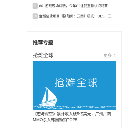
9
60+游戏现场试玩，今年CJ让我重新认识鸿蒙
10
金韬创业项目《阴阳师：云图》曝光：UE5、三端互通、ARPG
推荐专题
抢滩全球
更多
《恋与深空》累计收入破5亿美元，广州厂商
MMO杀入韩国畅销TOP5