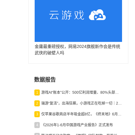
金庸最重磅授权，网易2024旗舰新作会是传统
武侠的破壁人吗
数据报告
1
游戏AI“账本”公开：500亿利润增量、80%头部入局，谁在闷声发财？
2
端游“复活”，出海狂飙，小游戏正在吃掉一切｜2026上半年产业报告
3
仅苹果谷歌商店半年吸金超8亿，《终末地》6月份收入显著回暖
4
《2026年1-6月中国游戏产业报告》正式发布