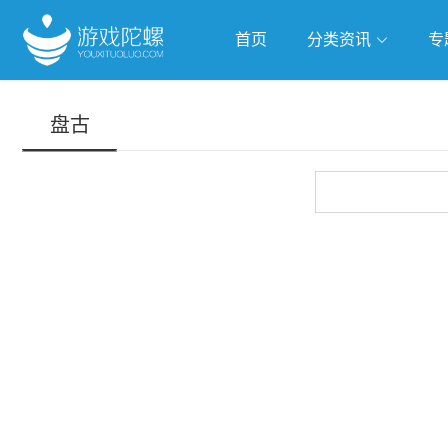
首页
分类资讯
专
抢滩全球
人工智能
武侠游
盘古
跨界Talk