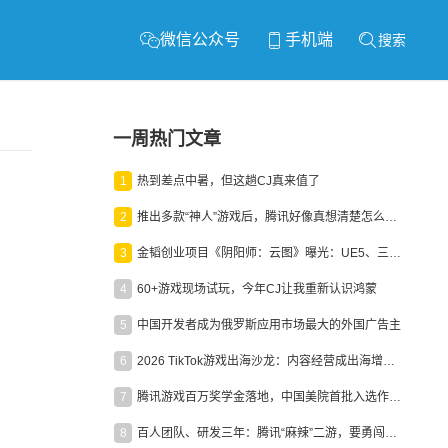
微信公众号
手机端
搜索
一周热门文章
1
热到差点中暑，但这趟CJ真来值了
2
推出多款“神人”游戏后，腾讯好像真想清楚怎么做二次元了
3
金韬创业项目《阴阳师：云图》曝光：UE5、三端互通、ARPG
4
60+游戏现场试玩，今年CJ让我重新认识鸿蒙
5
中国开发者成为俄罗斯应用市场最大的外国广告主
6
2026 TikTok游戏出海沙龙：内容经营成出海增长新引擎
7
腾讯游戏百万奖学金落地，中国美院首批入选作品获业内关注
8
百人团队、研发三年：腾讯“麻辣”二游，要勇闯男性恋爱市场