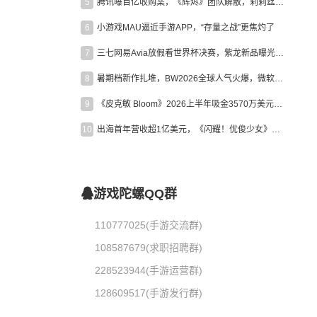
5
腾讯曝百亿收购案，《辉烬》团队解散，莉莉丝新作曝光｜陀螺周报
6
小游戏MAU逼近手游APP，“存量之战”更焦灼了
7
三七网易Avia放假看世界杯决赛，紫龙新品曝光，米哈游新作上线 | 陀螺周报
8
暑期档新作扎堆，BW2026全球人气火爆，微软XBOX大裁员|陀螺周报
9
《皮克敏 Bloom》2026上半年吸金3570万美元，中国台湾成最大市场
10
出海首年营收超1亿美元，《闪耀！优俊少女》美国市场占比达七成
游戏陀螺QQ群
110777025(手游交流群)
108587679(求职招聘群)
228523944(手游运营群)
128609517(手游发行群)