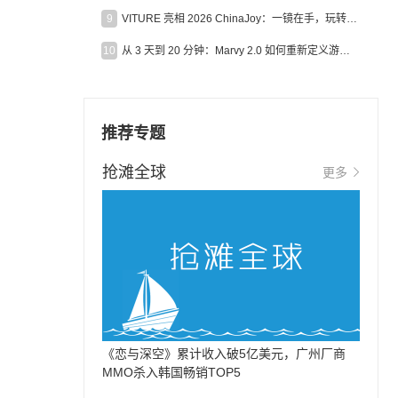
9
VITURE 亮相 2026 ChinaJoy：一镜在手，玩转全场！
10
从 3 天到 20 分钟：Marvy 2.0 如何重新定义游戏出海营销效率？
推荐专题
抢滩全球
更多
《恋与深空》累计收入破5亿美元，广州厂商
MMO杀入韩国畅销TOP5