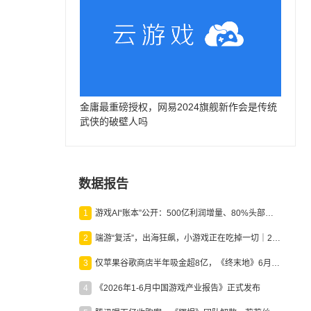
金庸最重磅授权，网易2024旗舰新作会是传统
武侠的破壁人吗
数据报告
1
游戏AI“账本”公开：500亿利润增量、80%头部入局，谁在闷声发财？
2
端游“复活”，出海狂飙，小游戏正在吃掉一切｜2026上半年产业报告
3
仅苹果谷歌商店半年吸金超8亿，《终末地》6月份收入显著回暖
4
《2026年1-6月中国游戏产业报告》正式发布