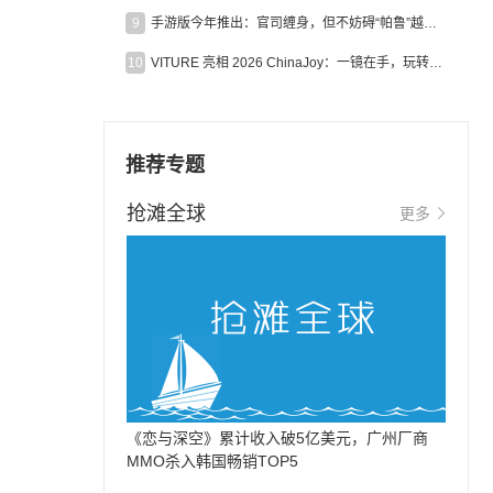
9
手游版今年推出：官司缠身，但不妨碍“帕鲁”越来越火
10
VITURE 亮相 2026 ChinaJoy：一镜在手，玩转全场！
推荐专题
抢滩全球
更多
《恋与深空》累计收入破5亿美元，广州厂商
MMO杀入韩国畅销TOP5