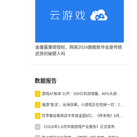
金庸最重磅授权，网易2024旗舰新作会是传统
武侠的破壁人吗
数据报告
1
游戏AI“账本”公开：500亿利润增量、80%头部入局，谁在闷声发财？
2
端游“复活”，出海狂飙，小游戏正在吃掉一切｜2026上半年产业报告
3
仅苹果谷歌商店半年吸金超8亿，《终末地》6月份收入显著回暖
4
《2026年1-6月中国游戏产业报告》正式发布