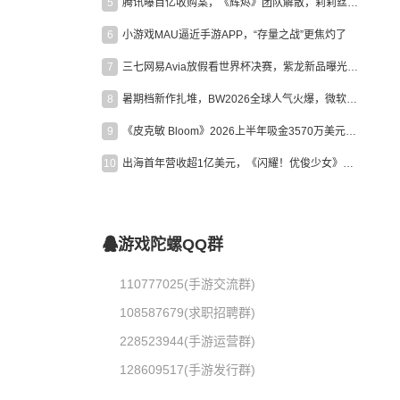
5
腾讯曝百亿收购案，《辉烬》团队解散，莉莉丝新作曝光｜陀螺周报
6
小游戏MAU逼近手游APP，“存量之战”更焦灼了
7
三七网易Avia放假看世界杯决赛，紫龙新品曝光，米哈游新作上线 | 陀螺周报
8
暑期档新作扎堆，BW2026全球人气火爆，微软XBOX大裁员|陀螺周报
9
《皮克敏 Bloom》2026上半年吸金3570万美元，中国台湾成最大市场
10
出海首年营收超1亿美元，《闪耀！优俊少女》美国市场占比达七成
游戏陀螺QQ群
110777025(手游交流群)
108587679(求职招聘群)
228523944(手游运营群)
128609517(手游发行群)