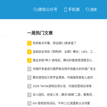
微信公众号
手机端
搜索
一周热门文章
1
热到差点中暑，但这趟CJ真来值了
2
金韬创业项目《阴阳师：云图》曝光：UE5、三端互通、ARPG
3
推出多款“神人”游戏后，腾讯好像真想清楚怎么做二次元了
4
中国开发者成为俄罗斯应用市场最大的外国广告主
5
腾讯游戏百万奖学金落地，中国美院首批入选作品获业内关注
6
2026 TikTok游戏出海沙龙：内容经营成出海增长新引擎
7
百人团队、研发三年：腾讯“麻辣”二游，要勇闯男性恋爱市场
8
60+游戏现场试玩，今年CJ让我重新认识鸿蒙