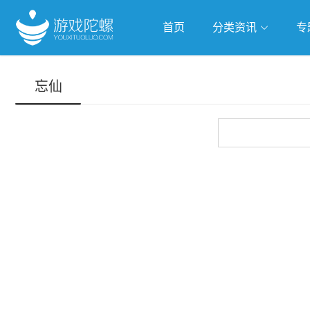
首页
分类资讯
专
抢滩全球
人工智能
武侠游
忘仙
跨界Talk