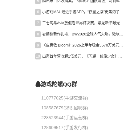
5
腾讯曝百亿收购案，《辉烬》团队解散，莉莉丝新作曝光｜陀螺周报
6
小游戏MAU逼近手游APP，“存量之战”更焦灼了
7
三七网易Avia放假看世界杯决赛，紫龙新品曝光，米哈游新作上线 | 陀螺周报
8
暑期档新作扎堆，BW2026全球人气火爆，微软XBOX大裁员|陀螺周报
9
《皮克敏 Bloom》2026上半年吸金3570万美元，中国台湾成最大市场
10
出海首年营收超1亿美元，《闪耀！优俊少女》美国市场占比达七成
游戏陀螺QQ群
110777025(手游交流群)
108587679(求职招聘群)
228523944(手游运营群)
128609517(手游发行群)