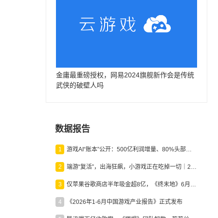
金庸最重磅授权，网易2024旗舰新作会是传统
武侠的破壁人吗
数据报告
1
游戏AI“账本”公开：500亿利润增量、80%头部入局，谁在闷声发财？
2
端游“复活”，出海狂飙，小游戏正在吃掉一切｜2026上半年产业报告
3
仅苹果谷歌商店半年吸金超8亿，《终末地》6月份收入显著回暖
4
《2026年1-6月中国游戏产业报告》正式发布