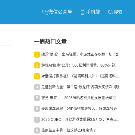
微信公众号
手机端
搜索
一周热门文章
1
端游“复活”，出海狂飙，小游戏正在吃掉一切｜2026上半年产业报告
2
游戏AI“账本”公开：500亿利润增量、80%头部入局，谁在闷声发财？
3
对话搜打撤鼻祖！《逃离鸭科夫》×《逃离塔科夫》官方线下沙龙落幕
4
见证创新力量！第二届“数龙杯”各项大奖依次揭晓
5
智竞·未来——2026咪咕游戏共创发展论坛举行：聚力精品内容、AI创作与电竞生态，共建高品质益智健康游戏社区
6
盛趣游戏彭程：好IP值得果敢投入，好游戏务必长效经营
7
2026 CDEC：鸿蒙游戏数量超3.5万款，生态正循环加速产业高质量发展
8
热到差点中暑，但这趟CJ真来值了