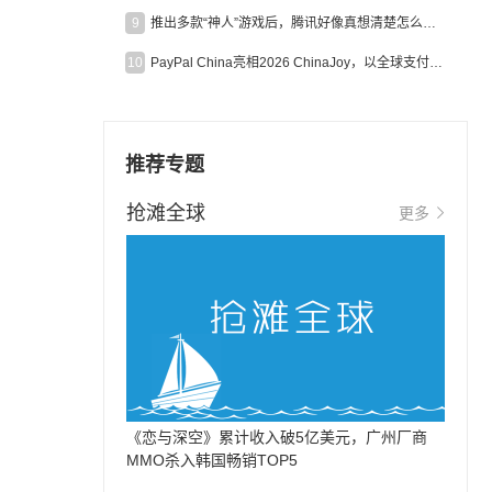
9
推出多款“神人”游戏后，腾讯好像真想清楚怎么做二次元了
10
PayPal China亮相2026 ChinaJoy，以全球支付能力助力中国游戏企业深化全球运营
推荐专题
抢滩全球
更多
《恋与深空》累计收入破5亿美元，广州厂商
MMO杀入韩国畅销TOP5