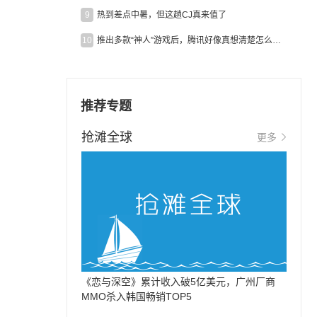
9
热到差点中暑，但这趟CJ真来值了
10
推出多款“神人”游戏后，腾讯好像真想清楚怎么做二次元了
推荐专题
抢滩全球
更多
《恋与深空》累计收入破5亿美元，广州厂商
MMO杀入韩国畅销TOP5