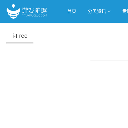
首页
分类资讯
专
抢滩全球
人工智能
武侠游
i-Free
跨界Talk