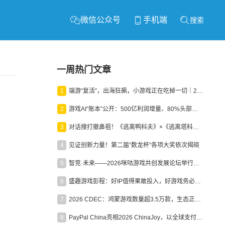
微信公众号
手机端
搜索
一周热门文章
1
端游“复活”，出海狂飙，小游戏正在吃掉一切｜2026上半年产业报告
2
游戏AI“账本”公开：500亿利润增量、80%头部入局，谁在闷声发财？
3
对话搜打撤鼻祖！《逃离鸭科夫》×《逃离塔科夫》官方线下沙龙落幕
4
见证创新力量！第二届“数龙杯”各项大奖依次揭晓
5
智竞·未来——2026咪咕游戏共创发展论坛举行：聚力精品内容、AI创作与电竞生态，共建高品质益智健康游戏社区
6
盛趣游戏彭程：好IP值得果敢投入，好游戏务必长效经营
7
2026 CDEC：鸿蒙游戏数量超3.5万款，生态正循环加速产业高质量发展
8
PayPal China亮相2026 ChinaJoy，以全球支付能力助力中国游戏企业深化全球运营