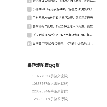
5
腾讯曝百亿收购案，《辉烬》团队解散，莉莉丝新作曝光｜陀螺周报
6
小游戏MAU逼近手游APP，“存量之战”更焦灼了
7
三七网易Avia放假看世界杯决赛，紫龙新品曝光，米哈游新作上线 | 陀螺周报
8
暑期档新作扎堆，BW2026全球人气火爆，微软XBOX大裁员|陀螺周报
9
《皮克敏 Bloom》2026上半年吸金3570万美元，中国台湾成最大市场
10
出海首年营收超1亿美元，《闪耀！优俊少女》美国市场占比达七成
游戏陀螺QQ群
110777025(手游交流群)
108587679(求职招聘群)
228523944(手游运营群)
128609517(手游发行群)