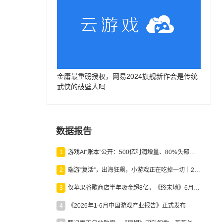
金庸最重磅授权，网易2024旗舰新作会是传统
武侠的破壁人吗
数据报告
1
游戏AI“账本”公开：500亿利润增量、80%头部入局，谁在闷声发财？
2
端游“复活”，出海狂飙，小游戏正在吃掉一切｜2026上半年产业报告
3
仅苹果谷歌商店半年吸金超8亿，《终末地》6月份收入显著回暖
4
《2026年1-6月中国游戏产业报告》正式发布