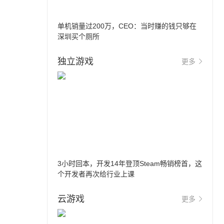
单机销量过200万，CEO：当时赚的钱只够在
深圳买个厕所
独立游戏
更多
3小时回本，开发14年登顶Steam畅销榜首，这
个开发者再次给行业上课
云游戏
更多