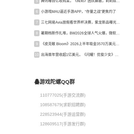
5
腾讯曝百亿收购案，《辉烬》团队解散，莉莉丝新作曝光｜陀螺周报
6
小游戏MAU逼近手游APP，“存量之战”更焦灼了
7
三七网易Avia放假看世界杯决赛，紫龙新品曝光，米哈游新作上线 | 陀螺周报
8
暑期档新作扎堆，BW2026全球人气火爆，微软XBOX大裁员|陀螺周报
9
《皮克敏 Bloom》2026上半年吸金3570万美元，中国台湾成最大市场
10
出海首年营收超1亿美元，《闪耀！优俊少女》美国市场占比达七成
游戏陀螺QQ群
110777025(手游交流群)
108587679(求职招聘群)
228523944(手游运营群)
128609517(手游发行群)