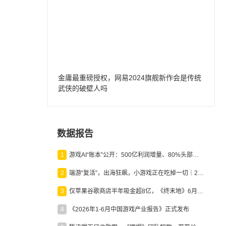
金庸最重磅授权，网易2024旗舰新作会是传统
武侠的破壁人吗
数据报告
1
游戏AI“账本”公开：500亿利润增量、80%头部入局，谁在闷声发财？
2
端游“复活”，出海狂飙，小游戏正在吃掉一切｜2026上半年产业报告
3
仅苹果谷歌商店半年吸金超8亿，《终末地》6月份收入显著回暖
4
《2026年1-6月中国游戏产业报告》正式发布