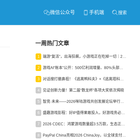
微信公众号
手机端
搜索
一周热门文章
1
端游“复活”，出海狂飙，小游戏正在吃掉一切｜2026上半年产业报告
2
游戏AI“账本”公开：500亿利润增量、80%头部入局，谁在闷声发财？
3
对话搜打撤鼻祖！《逃离鸭科夫》×《逃离塔科夫》官方线下沙龙落幕
4
见证创新力量！第二届“数龙杯”各项大奖依次揭晓
5
智竞·未来——2026咪咕游戏共创发展论坛举行：聚力精品内容、AI创作与电竞生态，共建高品质益智健康游戏社区
6
盛趣游戏彭程：好IP值得果敢投入，好游戏务必长效经营
7
2026 CDEC：鸿蒙游戏数量超3.5万款，生态正循环加速产业高质量发展
8
PayPal China亮相2026 ChinaJoy，以全球支付能力助力中国游戏企业深化全球运营