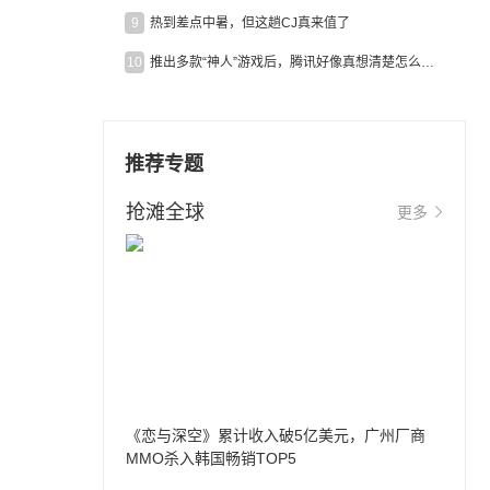
9
热到差点中暑，但这趟CJ真来值了
10
推出多款“神人”游戏后，腾讯好像真想清楚怎么做二次元了
推荐专题
抢滩全球
更多
《恋与深空》累计收入破5亿美元，广州厂商
MMO杀入韩国畅销TOP5