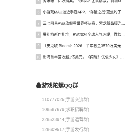
5
腾讯曝百亿收购案，《辉烬》团队解散，莉莉丝新作曝光｜陀螺周报
6
小游戏MAU逼近手游APP，“存量之战”更焦灼了
7
三七网易Avia放假看世界杯决赛，紫龙新品曝光，米哈游新作上线 | 陀螺周报
8
暑期档新作扎堆，BW2026全球人气火爆，微软XBOX大裁员|陀螺周报
9
《皮克敏 Bloom》2026上半年吸金3570万美元，中国台湾成最大市场
10
出海首年营收超1亿美元，《闪耀！优俊少女》美国市场占比达七成
游戏陀螺QQ群
110777025(手游交流群)
108587679(求职招聘群)
228523944(手游运营群)
128609517(手游发行群)