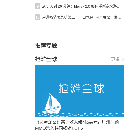
9
从 3 天到 20 分钟：Marvy 2.0 如何重新定义游戏出海营销效率？
10
冲进畅销榜总榜第三，一口气包下4个展馆，鹰角把嘉年华做爆了
推荐专题
抢滩全球
更多
《恋与深空》累计收入破5亿美元，广州厂商
MMO杀入韩国畅销TOP5