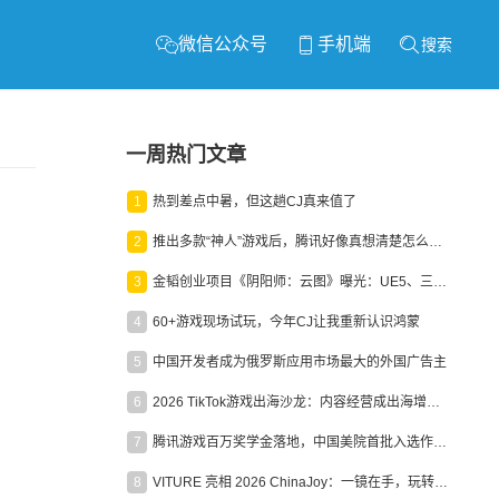
微信公众号
手机端
搜索
一周热门文章
1
热到差点中暑，但这趟CJ真来值了
2
推出多款“神人”游戏后，腾讯好像真想清楚怎么做二次元了
3
金韬创业项目《阴阳师：云图》曝光：UE5、三端互通、ARPG
4
60+游戏现场试玩，今年CJ让我重新认识鸿蒙
5
中国开发者成为俄罗斯应用市场最大的外国广告主
6
2026 TikTok游戏出海沙龙：内容经营成出海增长新引擎
7
腾讯游戏百万奖学金落地，中国美院首批入选作品获业内关注
8
VITURE 亮相 2026 ChinaJoy：一镜在手，玩转全场！