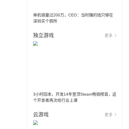
单机销量过200万，CEO：当时赚的钱只够在
深圳买个厕所
独立游戏
更多
3小时回本，开发14年登顶Steam畅销榜首，这
个开发者再次给行业上课
云游戏
更多