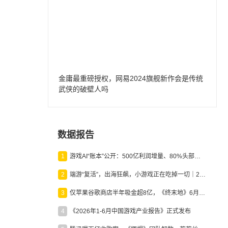
金庸最重磅授权，网易2024旗舰新作会是传统
武侠的破壁人吗
数据报告
1
游戏AI“账本”公开：500亿利润增量、80%头部入局，谁在闷声发财？
2
端游“复活”，出海狂飙，小游戏正在吃掉一切｜2026上半年产业报告
3
仅苹果谷歌商店半年吸金超8亿，《终末地》6月份收入显著回暖
4
《2026年1-6月中国游戏产业报告》正式发布