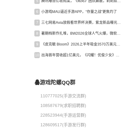
5
腾讯曝百亿收购案，《辉烬》团队解散，莉莉丝新作曝光｜陀螺周报
6
小游戏MAU逼近手游APP，“存量之战”更焦灼了
7
三七网易Avia放假看世界杯决赛，紫龙新品曝光，米哈游新作上线 | 陀螺周报
8
暑期档新作扎堆，BW2026全球人气火爆，微软XBOX大裁员|陀螺周报
9
《皮克敏 Bloom》2026上半年吸金3570万美元，中国台湾成最大市场
10
出海首年营收超1亿美元，《闪耀！优俊少女》美国市场占比达七成
游戏陀螺QQ群
110777025(手游交流群)
108587679(求职招聘群)
228523944(手游运营群)
128609517(手游发行群)