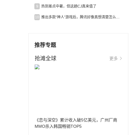
9
热到差点中暑，但这趟CJ真来值了
10
推出多款“神人”游戏后，腾讯好像真想清楚怎么做二次元了
推荐专题
抢滩全球
更多
《恋与深空》累计收入破5亿美元，广州厂商
MMO杀入韩国畅销TOP5