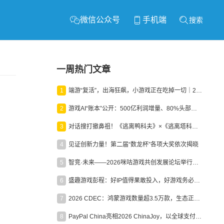
微信公众号
手机端
搜索
一周热门文章
1
端游“复活”，出海狂飙，小游戏正在吃掉一切｜2026上半年产业报告
2
游戏AI“账本”公开：500亿利润增量、80%头部入局，谁在闷声发财？
3
对话搜打撤鼻祖！《逃离鸭科夫》×《逃离塔科夫》官方线下沙龙落幕
4
见证创新力量！第二届“数龙杯”各项大奖依次揭晓
5
智竞·未来——2026咪咕游戏共创发展论坛举行：聚力精品内容、AI创作与电竞生态，共建高品质益智健康游戏社区
6
盛趣游戏彭程：好IP值得果敢投入，好游戏务必长效经营
7
2026 CDEC：鸿蒙游戏数量超3.5万款，生态正循环加速产业高质量发展
8
PayPal China亮相2026 ChinaJoy，以全球支付能力助力中国游戏企业深化全球运营