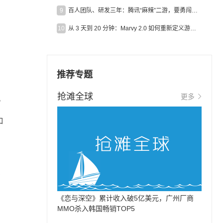
9
百人团队、研发三年：腾讯“麻辣”二游，要勇闯男性恋爱市场
10
从 3 天到 20 分钟：Marvy 2.0 如何重新定义游戏出海营销效率？
推荐专题
抢滩全球
更多
”
如
多
《恋与深空》累计收入破5亿美元，广州厂商
MMO杀入韩国畅销TOP5