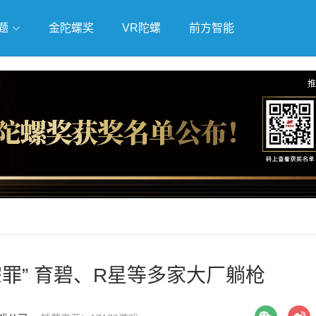
题
金陀螺奖
VR陀螺
前方智能
戏
独立游戏
云游戏
推
宗罪” 育碧、R星等多家大厂躺枪