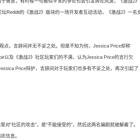
自于善意，有时候一句看似平常的争论也会引发舆论风波，《激战2》
论坛Reddit的《激战2》版块的一场开发者互动活动，《激战2》一名
同的观点，言辞间并无不妥之处。但是不知为何，Jessica Price却称
oir以及《激战2》社区玩家们的不满，认为Jessica Price的言行欠
Jessica Price辩护，言辞间对于玩家们也多有不妥之处，再次引起了
Fries的言论是对“社区的攻击”，是“不能接受的”，然后这两名编剧就被解雇了。
的骚扰信息。