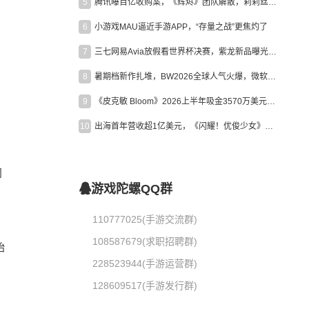
5
腾讯曝百亿收购案，《辉烬》团队解散，莉莉丝新作曝光｜陀螺周报
6
小游戏MAU逼近手游APP，“存量之战”更焦灼了
7
三七网易Avia放假看世界杯决赛，紫龙新品曝光，米哈游新作上线 | 陀螺周报
8
暑期档新作扎堆，BW2026全球人气火爆，微软XBOX大裁员|陀螺周报
9
《皮克敏 Bloom》2026上半年吸金3570万美元，中国台湾成最大市场
10
出海首年营收超1亿美元，《闪耀！优俊少女》美国市场占比达七成
问
游戏陀螺QQ群
110777025(手游交流群)
108587679(求职招聘群)
始
228523944(手游运营群)
128609517(手游发行群)