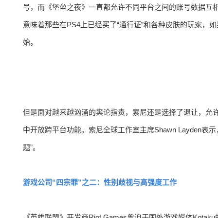
号，而《堡垒之夜》一直都允许不同平台之间的账号数据互相通
意味着那些在PS4上已经买了“通行证”和各种皮肤的玩家，如
始。
但是面对越来越汹涌的舆论指责，索尼还是选择了退让，允
中开放跨平台功能。索尼全球工作室主席Shawn Layde
题”。
游戏公司“四宗罪”之二：性别歧视与高强度工作
《英雄联盟》开发商Riot Games曾迫于国外游戏媒体Ko