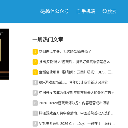
微信公众号
手机端
搜索
广
一周热门文章
1
热到差点中暑，但这趟CJ真来值了
2
推出多款“神人”游戏后，腾讯好像真想清楚怎么做二次元了
3
金韬创业项目《阴阳师：云图》曝光：UE5、三端互通、ARPG
4
60+游戏现场试玩，今年CJ让我重新认识鸿蒙
5
中国开发者成为俄罗斯应用市场最大的外国广告主
6
2026 TikTok游戏出海沙龙：内容经营成出海增长新引擎
7
腾讯游戏百万奖学金落地，中国美院首批入选作品获业内关注
8
VITURE 亮相 2026 ChinaJoy：一镜在手，玩转全场！