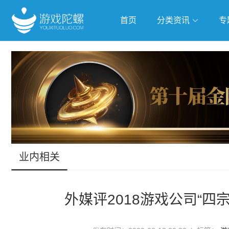
首页
分类资讯
专
抢滩全球
人工智能
武侠游
跨界Talk
业内相关
外媒评2018游戏公司“四