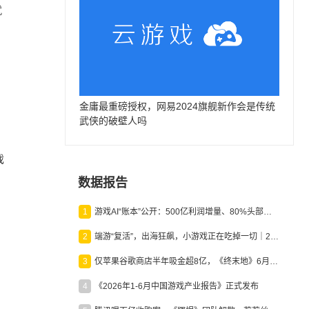
就
金庸最重磅授权，网易2024旗舰新作会是传统
武侠的破壁人吗
戏
数据报告
1
游戏AI“账本”公开：500亿利润增量、80%头部入局，谁在闷声发财？
2
端游“复活”，出海狂飙，小游戏正在吃掉一切｜2026上半年产业报告
3
仅苹果谷歌商店半年吸金超8亿，《终末地》6月份收入显著回暖
4
《2026年1-6月中国游戏产业报告》正式发布