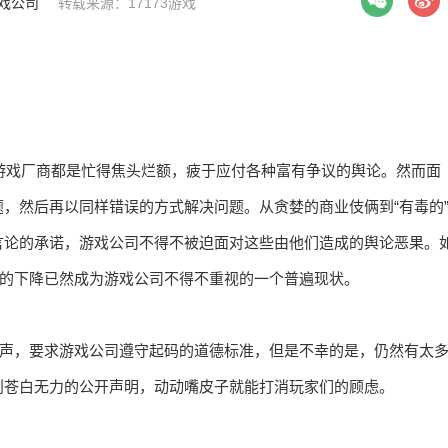
戏公司
转载来源：17173游戏
家游戏厂商都是忙得焦头烂额，疲于应付各种富有争议的舆论。然而面
，然后再以同样错误的方式解决问题。从贪婪的商业伎俩到“有毒的
言论的承诺，游戏公司不得不被迫面对这些由他们造成的舆论恶果。
象的下降已然成为游戏公司不得不重视的一个普遍现状。
发声，要求游戏公司遵守起码的道德标准，但是不幸的是，仍然有太
则苍白无力的公开声明，动动嘴皮子就能打消玩家们的顾虑。