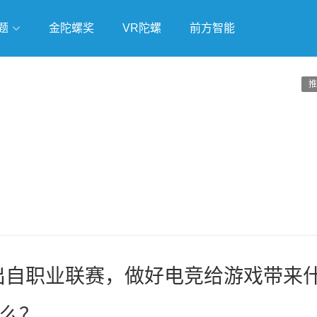
题
金陀螺奖
VR陀螺
前方智能
戏
独立游戏
云游戏
推
L出自职业联赛，做好电竞给游戏带来
么？