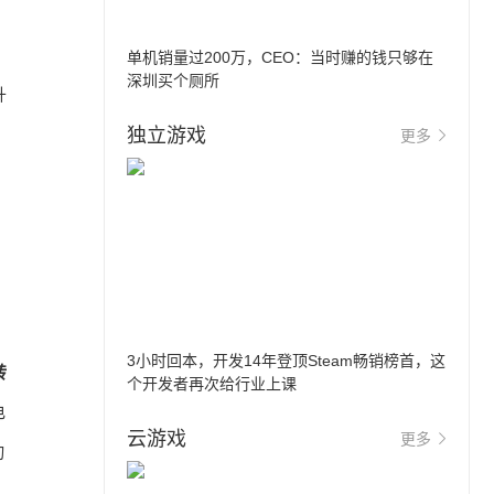
单机销量过200万，CEO：当时赚的钱只够在
深圳买个厕所
升
独立游戏
更多
3小时回本，开发14年登顶Steam畅销榜首，这
转
个开发者再次给行业上课
电
云游戏
更多
动