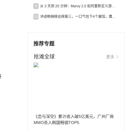
9
从 3 天到 20 分钟：Marvy 2.0 如何重新定义游戏出海营销效率？
10
冲进畅销榜总榜第三，一口气包下4个展馆，鹰角把嘉年华做爆了
推荐专题
抢滩全球
更多
开
《恋与深空》累计收入破5亿美元，广州厂商
MMO杀入韩国畅销TOP5