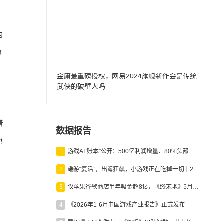
的
的
金庸最重磅授权，网易2024旗舰新作会是传统
武侠的破壁人吗
，
着
数据报告
也
1
游戏AI“账本”公开：500亿利润增量、80%头部入局，谁在闷声发财？
2
端游“复活”，出海狂飙，小游戏正在吃掉一切｜2026上半年产业报告
3
仅苹果谷歌商店半年吸金超8亿，《终末地》6月份收入显著回暖
4
《2026年1-6月中国游戏产业报告》正式发布
熟