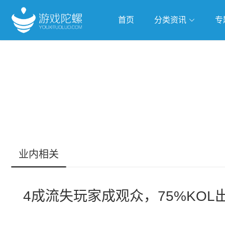
首页
分类资讯
专
抢滩全球
人工智能
武侠游
跨界Talk
业内相关
4成流失玩家成观众，75%KO