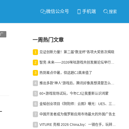
微信公众号
手机端
搜索
广
一周热门文章
1
见证创新力量！第二届“数龙杯”各项大奖依次揭晓
2
智竞·未来——2026咪咕游戏共创发展论坛举行：聚力精品内容、AI创作与电竞生态，共建高品质益智健康游戏社区
3
热到差点中暑，但这趟CJ真来值了
4
推出多款“神人”游戏后，腾讯好像真想清楚怎么做二次元了
5
60+游戏现场试玩，今年CJ让我重新认识鸿蒙
6
金韬创业项目《阴阳师：云图》曝光：UE5、三端互通、ARPG
什
7
中国开发者成为俄罗斯应用市场最大的外国广告主
8
VITURE 亮相 2026 ChinaJoy：一镜在手，玩转全场！