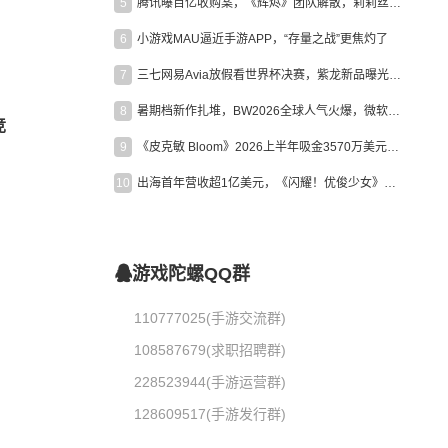
5
腾讯曝百亿收购案，《辉烬》团队解散，莉莉丝新作曝光｜陀螺周报
。
6
小游戏MAU逼近手游APP，“存量之战”更焦灼了
7
三七网易Avia放假看世界杯决赛，紫龙新品曝光，米哈游新作上线 | 陀螺周报
8
暑期档新作扎堆，BW2026全球人气火爆，微软XBOX大裁员|陀螺周报
竞
9
《皮克敏 Bloom》2026上半年吸金3570万美元，中国台湾成最大市场
10
出海首年营收超1亿美元，《闪耀！优俊少女》美国市场占比达七成
游戏陀螺QQ群
110777025(手游交流群)
108587679(求职招聘群)
228523944(手游运营群)
128609517(手游发行群)