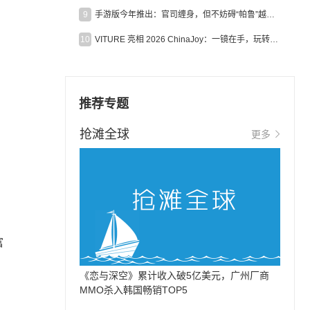
9
手游版今年推出：官司缠身，但不妨碍“帕鲁”越来越火
10
VITURE 亮相 2026 ChinaJoy：一镜在手，玩转全场！
推荐专题
抢滩全球
更多
富
《恋与深空》累计收入破5亿美元，广州厂商
MMO杀入韩国畅销TOP5