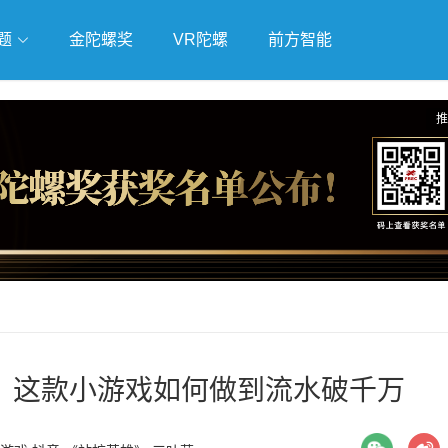
题
金陀螺奖
VR陀螺
前方智能
戏
独立游戏
云游戏
推
！这款小游戏如何做到流水破千万