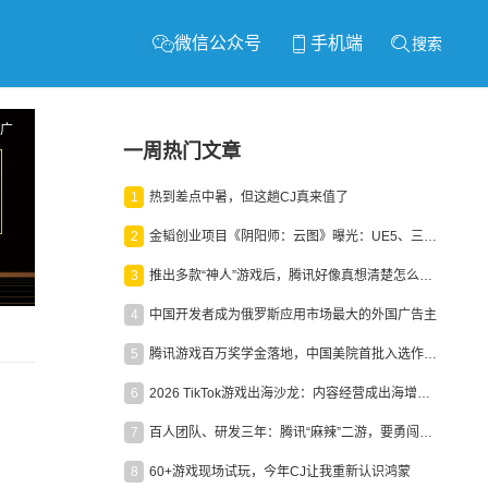
微信公众号
手机端
搜索
广
一周热门文章
1
热到差点中暑，但这趟CJ真来值了
2
金韬创业项目《阴阳师：云图》曝光：UE5、三端互通、ARPG
3
推出多款“神人”游戏后，腾讯好像真想清楚怎么做二次元了
4
中国开发者成为俄罗斯应用市场最大的外国广告主
5
腾讯游戏百万奖学金落地，中国美院首批入选作品获业内关注
6
2026 TikTok游戏出海沙龙：内容经营成出海增长新引擎
7
百人团队、研发三年：腾讯“麻辣”二游，要勇闯男性恋爱市场
8
60+游戏现场试玩，今年CJ让我重新认识鸿蒙