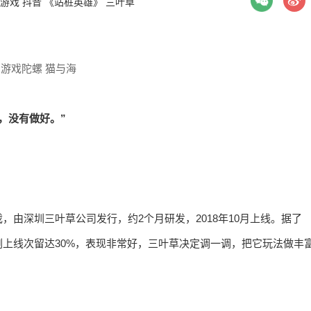
游戏
抖音
《站桩英雄》
三叶草
| 游戏陀螺 猫与海
，没有做好。”
由深圳三叶草公司发行，约2个月研发，2018年10月上线。据了
上线次留达30%，表现非常好，三叶草决定调一调，把它玩法做丰