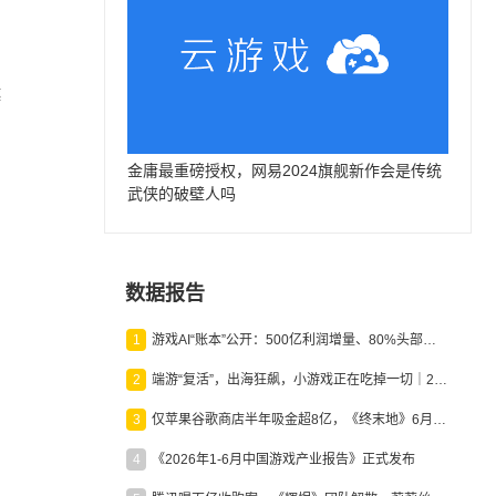
越
金庸最重磅授权，网易2024旗舰新作会是传统
武侠的破壁人吗
数据报告
1
游戏AI“账本”公开：500亿利润增量、80%头部入局，谁在闷声发财？
2
端游“复活”，出海狂飙，小游戏正在吃掉一切｜2026上半年产业报告
3
仅苹果谷歌商店半年吸金超8亿，《终末地》6月份收入显著回暖
4
《2026年1-6月中国游戏产业报告》正式发布