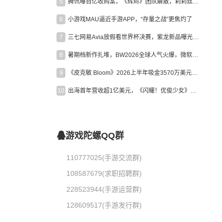
5
腾讯曝百亿收购案，《辉烬》团队解散，莉莉丝新作曝光｜陀螺周报
6
小游戏MAU逼近手游APP，“存量之战”更焦灼了
7
三七网易Avia放假看世界杯决赛，紫龙新品曝光，米哈游新作上线 | 陀螺周报
8
暑期档新作扎堆，BW2026全球人气火爆，微软XBOX大裁员|陀螺周报
9
《皮克敏 Bloom》2026上半年吸金3570万美元，中国台湾成最大市场
10
出海首年营收超1亿美元，《闪耀！优俊少女》美国市场占比达七成
游戏陀螺QQ群
110777025(手游交流群)
108587679(求职招聘群)
228523944(手游运营群)
128609517(手游发行群)