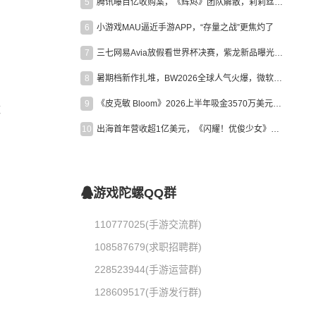
5
腾讯曝百亿收购案，《辉烬》团队解散，莉莉丝新作曝光｜陀螺周报
6
小游戏MAU逼近手游APP，“存量之战”更焦灼了
7
三七网易Avia放假看世界杯决赛，紫龙新品曝光，米哈游新作上线 | 陀螺周报
8
暑期档新作扎堆，BW2026全球人气火爆，微软XBOX大裁员|陀螺周报
9
《皮克敏 Bloom》2026上半年吸金3570万美元，中国台湾成最大市场
数
10
出海首年营收超1亿美元，《闪耀！优俊少女》美国市场占比达七成
游戏陀螺QQ群
110777025(手游交流群)
108587679(求职招聘群)
228523944(手游运营群)
128609517(手游发行群)