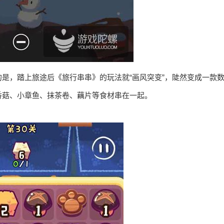
是，踏上旅途后《旅行串串》的玩法就“画风突变”，陡然变成一款
香菇、小章鱼、抹茶卷、藕片等食材串在一起。