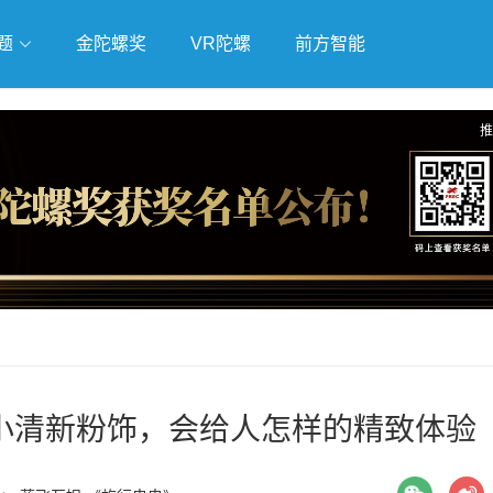
题
金陀螺奖
VR陀螺
前方智能
戏
独立游戏
云游戏
推
小清新粉饰，会给人怎样的精致体验