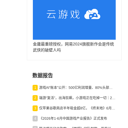
金庸最重磅授权，网易2024旗舰新作会是传统
武侠的破壁人吗
数据报告
1
游戏AI“账本”公开：500亿利润增量、80%头部入局，谁在闷声发财？
2
端游“复活”，出海狂飙，小游戏正在吃掉一切｜2026上半年产业报告
3
仅苹果谷歌商店半年吸金超8亿，《终末地》6月份收入显著回暖
4
《2026年1-6月中国游戏产业报告》正式发布