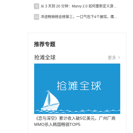
9
从 3 天到 20 分钟：Marvy 2.0 如何重新定义游戏出海营销效率？
10
冲进畅销榜总榜第三，一口气包下4个展馆，鹰角把嘉年华做爆了
）
。
推荐专题
抢滩全球
更多
《恋与深空》累计收入破5亿美元，广州厂商
MMO杀入韩国畅销TOP5