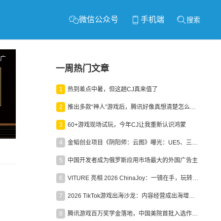
微信公众号
手机端
搜索
广
一周热门文章
1
热到差点中暑，但这趟CJ真来值了
2
推出多款“神人”游戏后，腾讯好像真想清楚怎么做二次元了
3
60+游戏现场试玩，今年CJ让我重新认识鸿蒙
4
金韬创业项目《阴阳师：云图》曝光：UE5、三端互通、ARPG
5
中国开发者成为俄罗斯应用市场最大的外国广告主
6
VITURE 亮相 2026 ChinaJoy：一镜在手，玩转全场！
7
2026 TikTok游戏出海沙龙：内容经营成出海增长新引擎
8
腾讯游戏百万奖学金落地，中国美院首批入选作品获业内关注