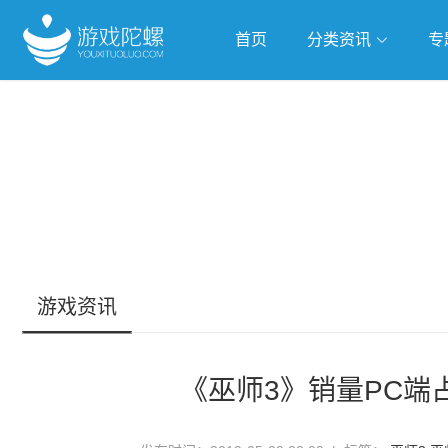
首页
分类资讯
专
抢滩全球
人工智能
武侠游
跨界Talk
游戏资讯
《巫师3》销量PC端占4