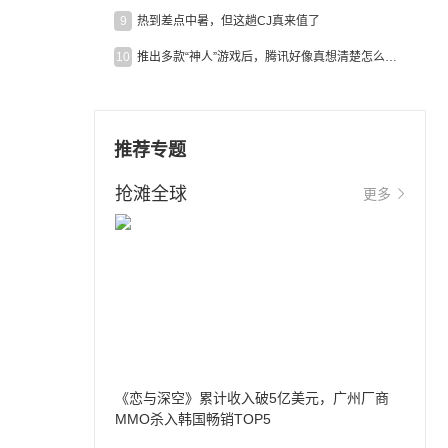
9
热到差点中暑，但这趟CJ真来值了
10
推出多款“神人”游戏后，腾讯好像真想清楚怎么做二次元了
推荐专题
抢滩全球
更多
《恋与深空》累计收入破5亿美元，广州厂商
MMO杀入韩国畅销TOP5