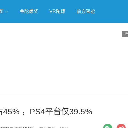
题
金陀螺奖
VR陀螺
前方智能
戏
独立游戏
云游戏
推
5% ，PS4平台仅39.5%