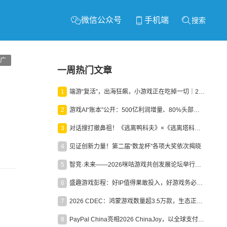
微信公众号
手机端
搜索
广
一周热门文章
1
端游“复活”，出海狂飙，小游戏正在吃掉一切｜2026上半年产业报告
2
游戏AI“账本”公开：500亿利润增量、80%头部入局，谁在闷声发财？
3
对话搜打撤鼻祖！《逃离鸭科夫》×《逃离塔科夫》官方线下沙龙落幕
4
见证创新力量！第二届“数龙杯”各项大奖依次揭晓
5
智竞·未来——2026咪咕游戏共创发展论坛举行：聚力精品内容、AI创作与电竞生态，共建高品质益智健康游戏社区
6
盛趣游戏彭程：好IP值得果敢投入，好游戏务必长效经营
7
2026 CDEC：鸿蒙游戏数量超3.5万款，生态正循环加速产业高质量发展
8
PayPal China亮相2026 ChinaJoy，以全球支付能力助力中国游戏企业深化全球运营