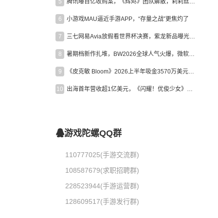
5
腾讯曝百亿收购案，《辉烬》团队解散，莉莉丝新作曝光｜陀螺周报
6
小游戏MAU逼近手游APP，“存量之战”更焦灼了
7
三七网易Avia放假看世界杯决赛，紫龙新品曝光，米哈游新作上线 | 陀螺周报
8
暑期档新作扎堆，BW2026全球人气火爆，微软XBOX大裁员|陀螺周报
9
《皮克敏 Bloom》2026上半年吸金3570万美元，中国台湾成最大市场
10
出海首年营收超1亿美元，《闪耀！优俊少女》美国市场占比达七成
游戏陀螺QQ群
110777025(手游交流群)
108587679(求职招聘群)
228523944(手游运营群)
128609517(手游发行群)