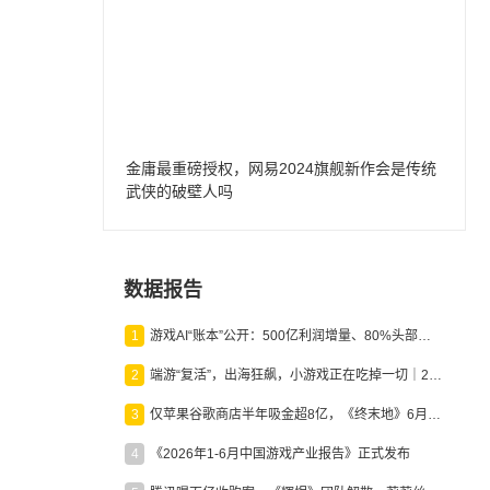
金庸最重磅授权，网易2024旗舰新作会是传统
武侠的破壁人吗
数据报告
1
游戏AI“账本”公开：500亿利润增量、80%头部入局，谁在闷声发财？
2
端游“复活”，出海狂飙，小游戏正在吃掉一切｜2026上半年产业报告
3
仅苹果谷歌商店半年吸金超8亿，《终末地》6月份收入显著回暖
4
《2026年1-6月中国游戏产业报告》正式发布